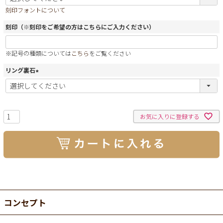
必
刻印フォントについて
須
)
刻印（※刻印をご希望の方はこちらにご入力ください）
※記号の種類については
こちら
をご覧ください
リング裏石
(
必
須
)
お気に入りに登録する
コンセプト