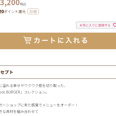
3,200
税込
20
ポイント還元
詳細
お気に入りに登録する
ンセプト
に溢れる幸せやワクワク感を切り取った、
pot. BURGER」コレクション。
ガーショップに来た感覚でメニューをオーダー！
きな具材を組み合わせて