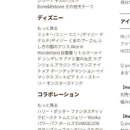
レリーナ
子犬のワルツ
自分
Bone&Rebone
その他モチーフ
ディズニー
ア
もっと見る
ミッキー/ミニー
ミニー/デイジー
ド
Mr.
ナルド/デイジー
くまのプーさん
ふ
アメ
しぎの国のアリス
Alice in
HO
Wonderland
白雪姫
リトルマーメイ
ド
シンデレラ
アナと雪の女王
ラプ
ンツェル
アラジン
ヴィランズ
ナイ
Q-
トメア
ホーンテッドマンション
ベイ
まる
マックス
ズートピア
トイ・ストー
リー
モンスターズインク
【Ho
コラボレーション
別売
組み
もっと見る
ハリー・ポッター
ファンタスティッ
【Ma
クビースト
トムとジェリー
Wonka
パワーパフ ガールズ
EVANGELION
Q-p
グランブルーファンタジー
うたの☆