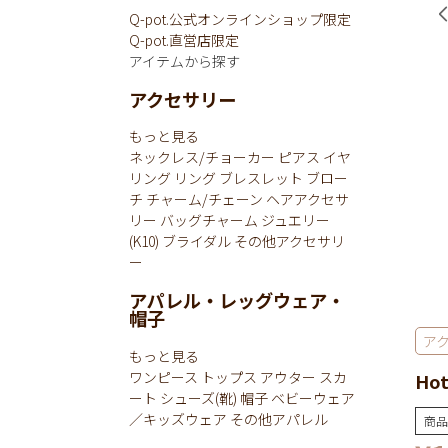
Q-pot.公式オンラインショップ限定
Q-pot.直営店限定
アイテムから探す
アクセサリー
もっと見る
ネックレス/チョーカー
ピアス
イヤ
リング
リング
ブレスレット
ブロー
チ
チャーム/チェーン
ヘアアクセサ
リー
バッグチャーム
ジュエリー
(K10)
ブライダル
その他アクセサリ
ー
アパレル・レッグウェア・
帽子
ア
もっと見る
ワンピース
トップス
アウター
スカ
Ho
ート
シューズ(靴)
帽子
ベビーウェア
／キッズウェア
その他アパレル
商品