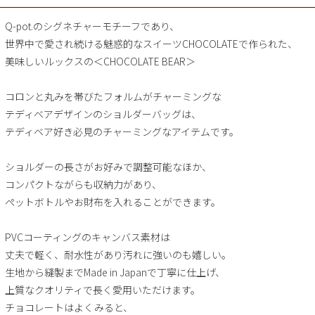
Q-pot.のシグネチャーモチーフであり、
世界中で愛され続ける魅惑的なスイーツCHOCOLATEで作られた、
美味しいルックスの＜CHOCOLATE BEAR＞
コロンと丸みを帯びたフォルムがチャーミングな
テディベアデザインのショルダーバッグは、
テディベア好き必見のチャーミングなアイテムです。
ショルダーの長さがお好みで調整可能なほか、
コンパクトながらも収納力があり、
ペットボトルやお財布を入れることができます。
PVCコーティングのキャンバス素材は
丈夫で軽く、耐水性があり汚れに強いのも嬉しい。
生地から縫製までMade in Japanで丁寧に仕上げ、
上質なクオリティで長く愛用いただけます。
チョコレートはよくみると、