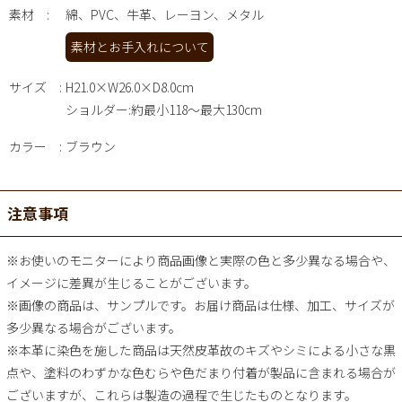
素材
綿、PVC、牛革、レーヨン、メタル
素材とお手入れについて
サイズ
H21.0×W26.0×D8.0cm
ショルダー:約最小118～最大130cm
カラー
ブラウン
注意事項
※お使いのモニターにより商品画像と実際の色と多少異なる場合や、
イメージに差異が生じることがございます。
※画像の商品は、サンプルです。お届け商品は仕様、加工、サイズが
多少異なる場合がございます。
※本革に染色を施した商品は天然皮革故のキズやシミによる小さな黒
点や、塗料のわずかな色むらや色だまり付着が製品に含まれる場合が
ございますが、これらは製造の過程で生じたものとなります。