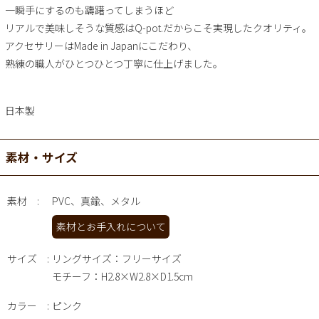
一瞬手にするのも躊躇ってしまうほど
リアルで美味しそうな質感はQ-pot.だからこそ実現したクオリティ。
アクセサリーはMade in Japanにこだわり、
熟練の職人がひとつひとつ丁寧に仕上げました。
日本製
素材・サイズ
素材
PVC、真鍮、メタル
素材とお手入れについて
サイズ
リングサイズ：フリーサイズ
モチーフ：H2.8×W2.8×D1.5cm
カラー
ピンク