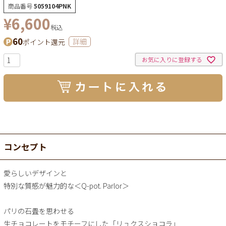
商品番号
5059104PNK
¥
6,600
税込
60
ポイント還元
詳細
お気に入りに登録する
コンセプト
愛らしいデザインと
特別な質感が魅力的な＜Q-pot. Parlor＞
パリの石畳を思わせる
生チョコレートをモチーフにした「リュクスショコラ」