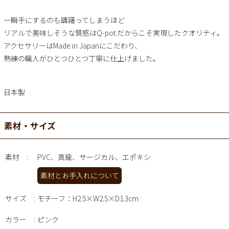
一瞬手にするのも躊躇ってしまうほど
リアルで美味しそうな質感はQ-pot.だからこそ実現したクオリティ。
アクセサリーはMade in Japanにこだわり、
熟練の職人がひとつひとつ丁寧に仕上げました。
日本製
素材・サイズ
素材
PVC、真鍮、
サージカル
、エポキシ
素材とお手入れについて
サイズ
モチーフ：H2.5×W2.5×D1.3cm
カラー
ピンク