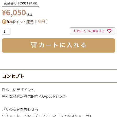
商品番号
5059112PNK
¥
6,050
税込
55
ポイント還元
詳細
お気に入りに登録する
コンセプト
愛らしいデザインと
特別な質感が魅力的な＜Q-pot. Parlor＞
パリの石畳を思わせる
生チョコレートをモチーフにした「リュクスショコラ」