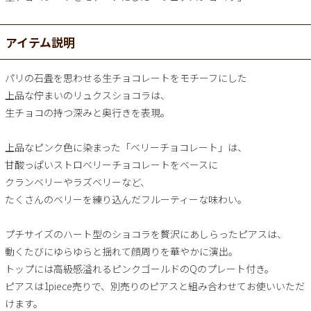
アイテム説明
パリの石畳を思わせる生チョコレートをモチーフにした
上品な佇まいのリュクスショコラは、
生チョコの持つ深みと奥行きを表現。
上品なピンク色に染まった「ベリーチョコレート」は、
甘酸っぱいストロベリーチョコレートをベースに
クランベリーやラズベリーなど、
たくさんのベリーを練り込んだフルーティーな味わい。
プチサイズのハート型のショコラを贅沢にあしらったピアスは、
動くたびにゆらゆらと揺れて顔周りを華やかに演出。
トップには高級感溢れるピンクゴールドのQのプレート付き。
ピアスは1piece売りで、別売りのピアスと組み合わせてお使いいただ
けます。