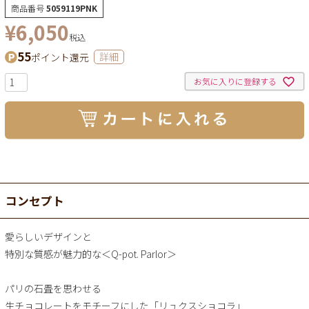
商品番号
5059119PNK
¥
6,050
税込
55
ポイント還元
詳細
お気に入りに登録する
コンセプト
愛らしいデザインと
特別な質感が魅力的な＜Q-pot. Parlor＞
パリの石畳を思わせる
生チョコレートをモチーフにした「リュクスショコラ」