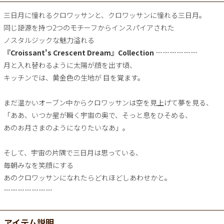
三日月に憧れるクロワッサンと、クロワッサンに憧れる三日月。
同じ語源を持つ2つのモチーフからインスパイアされた
ノスタルジックな魅力溢れる
『Croissant's Crescent Dream』Collection
………………
月と入れ替わるように太陽が顔を出す頃、
キッチンでは、黄金色の生地が 目を覚ます。
まだ温かいオーブン中からクロワッサンは空を見上げて夢を見る、
「ああ、いつか星が瞬く宇宙の奥で、そっと息をひそめる、
あのお月さまのようになりたいなあ」。
そして、宇宙の片隅で三日月は思っている、
毎朝みなを笑顔にする
あのクロワッサンになれたらどれほどしあわせかと。
…………………
アイテム説明