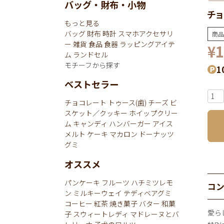
バッグ・財布・小物
チョ
もっと見る
バッグ
財布
時計
スマホアクセサリ
商品
ー
雑貨
食品
食器
ラッピングアイテ
¥
1
ム
ランドセル
モチーフから探す
1
ベストセラー
チョコレート
トゥース(歯)
チーズ
ビ
スケット／クッキー
ホイップクリー
ム
キャンディ
ハンバーガー
アイス
メルト
ケーキ
マカロン
ドーナッツ
グミ
オススメ
パンケーキ
フルーツ
ハチミツレモ
コ
ン
ミルキーウェイ
テディベアグミ
コーヒー
紅茶
焼き菓子
バター
和菓
愛ら
子
スウィートレディ
マドレーヌとバ