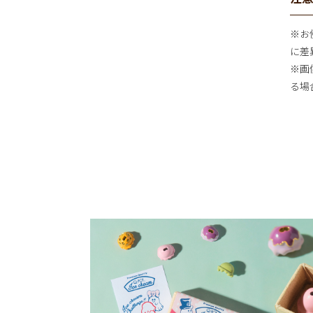
※お
に差
※画
る場