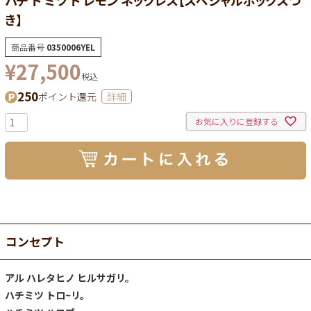
ハチ ト ミツ ト レモン ネックレス【スペシャルボックスつ
き】
商品番号
0350006YEL
¥
27,500
税込
250
ポイント還元
詳細
お気に入りに登録する
コンセプト
アル ハレタヒノ ヒルサガリ。
ハチミツ トロ~リ。