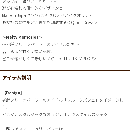
まるで身に纏うアートピース。
遊び心溢れる個性的なデザインと
Made in Japanだからこそ味わえるハイクオリティ。
あなたの感性をどこまでも刺激する＜Q-pot. Dress＞
～Melty Memories～
～老舗フルーツパーラーのアイドルたち～
溶けるほど甘く切ない記憶。
どこか懐かしくて新しい＜Ｑ-pot. FRUITS PARLOR＞
アイテム説明
【Design】
老舗フルーツパーラーのアイドル「フルーツパフェ」をイメージし
た、
どこかノスタルジックなオリジナルテキスタイルのシャツ。
甘酸っぱいストロベリーパフェは、