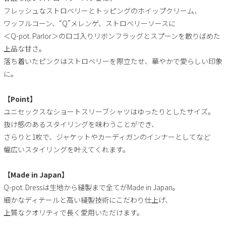
フレッシュなストロベリーとトッピングのホイップクリーム、
ワッフルコーン、“Q”メレンゲ、ストロベリーソースに
＜Q-pot. Parlor＞のロゴ入りリボンフラッグとスプーンを散りばめた
上品な甘さ。
落ち着いたピンクはストロベリーを際立たせ、華やかで愛らしい印象
に。
【Point】
ユニセックスなショートスリーブシャツはゆったりとしたサイズ。
抜け感のあるスタイリングを味わうことができ、
さらりと1枚で、ジャケットやカーディガンのインナーとしてなど
幅広いスタイリングを叶えてくれます。
【Made in Japan】
Q-pot. Dressは生地から縫製まで全てがMade in Japan。
細かなディテールと高い縫製技術にこだわり仕上げ、
上質なクオリティで長く愛用いただけます。