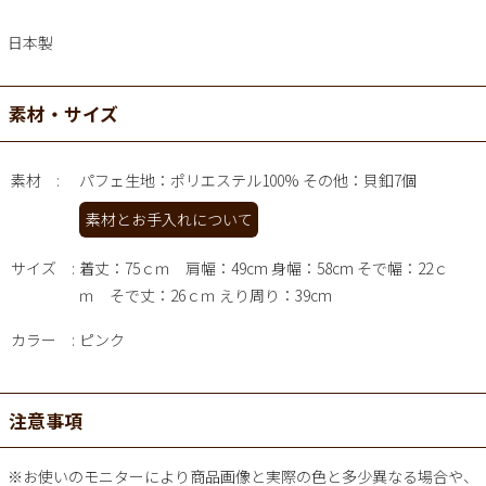
日本製
素材・サイズ
素材
パフェ生地：ポリエステル100% その他：貝釦7個
素材とお手入れについて
サイズ
着丈：75ｃｍ 肩幅：49cm 身幅：58cm そで幅：22ｃ
ｍ そで丈：26ｃｍ えり周り：39cm
カラー
ピンク
注意事項
※お使いのモニターにより商品画像と実際の色と多少異なる場合や、