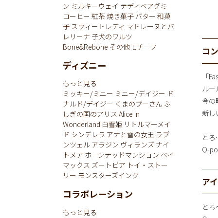
ン
ミルキーウェイ
テディベアグミ
コーヒー
紅茶
焼き菓子
バター
和菓
子
スウィートレディ
マドレーヌとバ
レリーナ
子犬のワルツ
Bone&Rebone
その他モチーフ
コ
ディズニー
「Fa
もっと見る
ルー
ミッキー/ミニー
ミニー/デイジー
ド
今の
ナルド/デイジー
くまのプーさん
ふ
新し
しぎの国のアリス
Alice in
Wonderland
白雪姫
リトルマーメイ
ド
シンデレラ
アナと雪の女王
ラプ
とろ
ンツェル
アラジン
ヴィランズ
ナイ
Q-p
トメア
ホーンテッドマンション
ベイ
マックス
ズートピア
トイ・ストー
リー
モンスターズインク
ア
コラボレーション
とろ
もっと見る