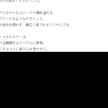
pot.の代表作・メルトリング。
プルながらもユニークで個性溢れる
プアートのようなデザインで、
や性別を問わず、幅広く愛されるアイテムです。
くメタルカラーは、
ける瞬間をよりリアルに表現。
にチョコっと遊び心を効かせて。