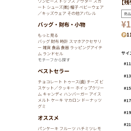
ワンピース
トップス
アウター
スカ
【残
ート
シューズ(靴)
帽子
ベビーウェア
／キッズウェア
その他アパレル
商品
¥
1
バッグ・財布・小物
1
もっと見る
バッグ
財布
時計
スマホアクセサリ
ー
雑貨
食品
食器
ラッピングアイテ
サイ
ム
ランドセル
モチーフから探す
#11
ベストセラー
#13
チョコレート
トゥース(歯)
チーズ
ビ
スケット／クッキー
ホイップクリー
#15
ム
キャンディ
ハンバーガー
アイス
メルト
ケーキ
マカロン
ドーナッツ
#17
グミ
#19
オススメ
#21
パンケーキ
フルーツ
ハチミツレモ