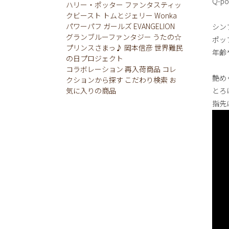
Q-
ハリー・ポッター
ファンタスティッ
クビースト
トムとジェリー
Wonka
パワーパフ ガールズ
EVANGELION
シン
グランブルーファンタジー
うたの☆
ポッ
プリンスさまっ♪
岡本信彦
世界難民
年齢
の日プロジェクト
コラボレーション
再入荷商品
コレ
艶め
クションから探す
こだわり検索
お
気に入りの商品
とろ
指先