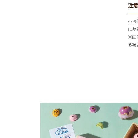
注
※お
に差
※画
る場