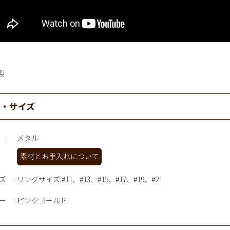
製
材・サイズ
メタル
素材とお手入れについて
ズ
リングサイズ:#11、#13、#15、#17、#19、#21
ー
ピンクゴールド