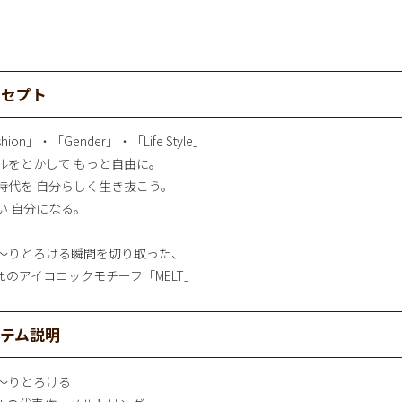
ンセプト
shion」・「Gender」・「Life Style」
ルをとかして もっと自由に。
時代を 自分らしく生き抜こう。
い 自分になる。
～りとろける瞬間を切り取った、
ot.のアイコニックモチーフ「MELT」
イテム説明
～りとろける