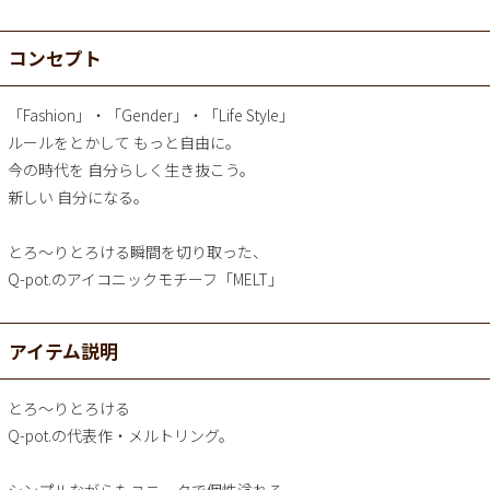
コンセプト
「Fashion」・「Gender」・「Life Style」
ルールをとかして もっと自由に。
今の時代を 自分らしく生き抜こう。
新しい 自分になる。
とろ～りとろける瞬間を切り取った、
Q-pot.のアイコニックモチーフ「MELT」
アイテム説明
とろ～りとろける
Q-pot.の代表作・メルトリング。
シンプルながらもユニークで個性溢れる