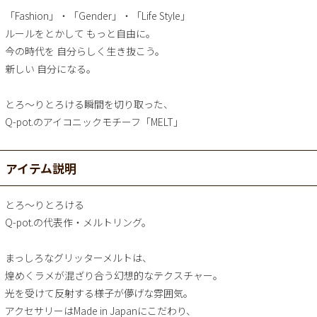
「Fashion」・「Gender」・「Life Style」
ルールをとかして もっと自由に。
今の時代を 自分らしく生き抜こう。
新しい 自分になる。
とろ～りとろける瞬間を切り取った、
Q-pot.のアイコニックモチーフ「MELT」
アイテム説明
とろ～りとろける
Q-pot.の代表作・メルトリング。
まっしろなグリッターメルトは、
煌めくラメが混ざり合う幻想的なテクスチャー。
光を受けて反射する様子が儚げな雰囲気。
アクセサリーはMade in Japanにこだわり、