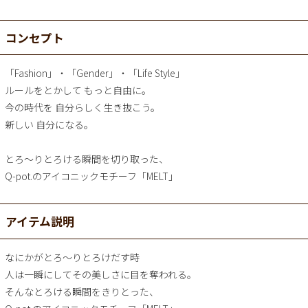
コンセプト
「Fashion」・「Gender」・「Life Style」
ルールをとかして もっと自由に。
今の時代を 自分らしく生き抜こう。
新しい 自分になる。
とろ～りとろける瞬間を切り取った、
Q-pot.のアイコニックモチーフ「MELT」
アイテム説明
なにかがとろ～りとろけだす時
人は一瞬にしてその美しさに目を奪われる。
そんなとろける瞬間をきりとった、