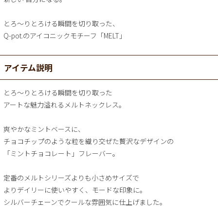
とろ～りとろける瞬間を切り取った、
Q-pot.のアイコニックモチーフ「MELT」
アイテム説明
とろ～りとろける瞬間を切り取った
アートな魅力溢れるメルトネックレス。
爽やかなミントベースに、
チョコチップのような粒を織り交ぜた贅沢なデザインの
「ミントチョコレート」フレーバー。
定番のメルトシリーズよりも小さめサイズで
よりデイリーに使いやすく、モードな印象に。
シルバーチェーンでクールな雰囲気に仕上げました。