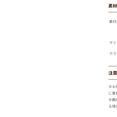
素
素材
サイ
カラ
注
※お
に差
※画
る場