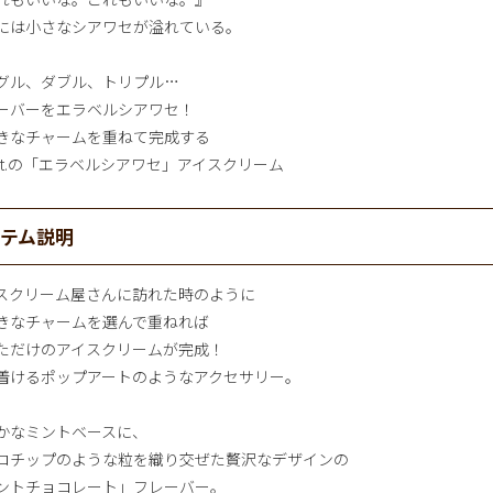
には小さなシアワセが溢れている。
グル、ダブル、トリプル…
ーバーをエラベルシアワセ！
きなチャームを重ねて完成する
pot.の「エラベルシアワセ」アイスクリーム
イテム説明
スクリーム屋さんに訪れた時のように
きなチャームを選んで重ねれば
ただけのアイスクリームが完成！
着けるポップアートのようなアクセサリー。
かなミントベースに、
コチップのような粒を織り交ぜた贅沢なデザインの
ントチョコレート」フレーバー。