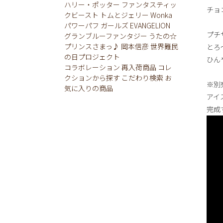
ハリー・ポッター
ファンタスティッ
チョ
クビースト
トムとジェリー
Wonka
パワーパフ ガールズ
EVANGELION
プチ
グランブルーファンタジー
うたの☆
プリンスさまっ♪
岡本信彦
世界難民
とろ
の日プロジェクト
ひん
コラボレーション
再入荷商品
コレ
クションから探す
こだわり検索
お
※別
気に入りの商品
アイ
完成