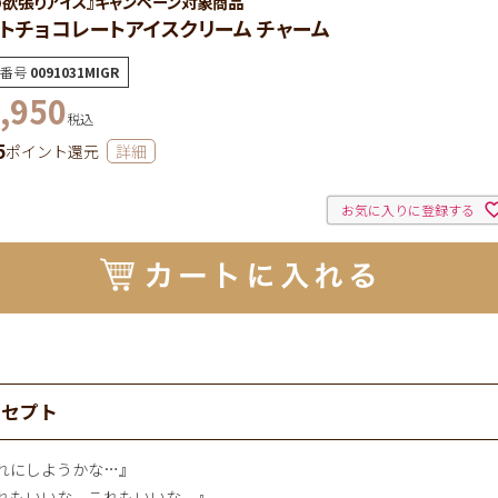
の欲張りアイス』キャンペーン対象商品
トチョコレートアイスクリーム チャーム
番号
0091031MIGR
,950
税込
5
ポイント還元
詳細
お気に入りに登録する
ンセプト
れにしようかな…』
れもいいな。これもいいな。』