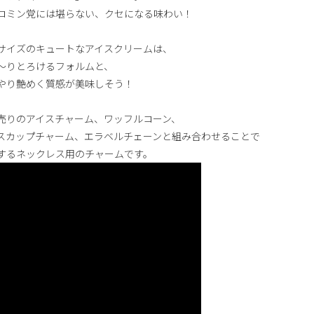
コミン党には堪らない、クセになる味わい！
サイズのキュートなアイスクリームは、
～りとろけるフォルムと、
やり艶めく質感が美味しそう！
売りのアイスチャーム、ワッフルコーン、
スカップチャーム、エラベルチェーンと組み合わせることで
するネックレス用のチャームです。