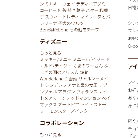
ン
ミルキーウェイ
テディベアグミ
日常
コーヒー
紅茶
焼き菓子
バター
和菓
子
スウィートレディ
マドレーヌとバ
シン
レリーナ
子犬のワルツ
Bone&Rebone
その他モチーフ
フレ
お好
ディズニー
Q-
もっと見る
ミッキー/ミニー
ミニー/デイジー
ド
ア
ナルド/デイジー
くまのプーさん
ふ
しぎの国のアリス
Alice in
Wonderland
白雪姫
リトルマーメイ
アイ
ド
シンデレラ
アナと雪の女王
ラプ
お好
ンツェル
アラジン
ヴィランズ
ナイ
あな
トメア
ホーンテッドマンション
ベイ
マックス
ズートピア
トイ・ストー
身に
リー
モンスターズインク
爽や
コラボレーション
チョ
もっと見る
「ミ