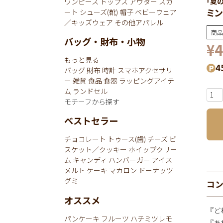
『夏
ワンピース
トップス
アウター
スカ
ミン
ート
シューズ(靴)
帽子
ベビーウェア
／キッズウェア
その他アパレル
商品
バッグ・財布・小物
¥
4
もっと見る
4
バッグ
財布
時計
スマホアクセサリ
ー
雑貨
食品
食器
ラッピングアイテ
ム
ランドセル
モチーフから探す
ベストセラー
チョコレート
トゥース(歯)
チーズ
ビ
スケット／クッキー
ホイップクリー
ム
キャンディ
ハンバーガー
アイス
メルト
ケーキ
マカロン
ドーナッツ
グミ
コ
オススメ
『ど
パンケーキ
フルーツ
ハチミツレモ
『あ