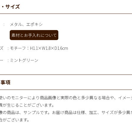
材・サイズ
メタル、エポキシ
素材とお手入れについて
ズ
モチーフ：H1.1×W1.8×D1.6cm
ー
ミントグリーン
意事項
使いのモニターにより商品画像と実際の色と多少異なる場合や、イメー
異が生じることがございます。
像の商品は、サンプルです。お届け商品は仕様、加工、サイズが多少異
合がございます。