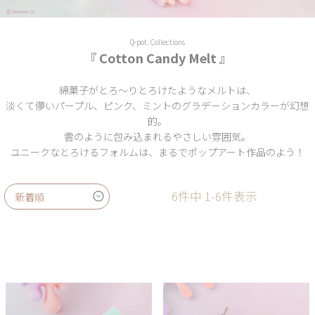
Q-pot. Collections
『 Cotton Candy Melt 』
綿菓子がとろ～りとろけたようなメルトは、
淡くて儚いパープル、ピンク、ミントのグラデーションカラーが幻想
的。
雲のように包み込まれるやさしい雰囲気。
ユニークなとろけるフォルムは、まるでポップアート作品のよう！
6
件中
1
-
6
件表示
新着順