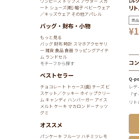
【ル
ワンピース
トップス
アウター
スカ
リト
ート
シューズ(靴)
帽子
ベビーウェア
／キッズウェア
その他アパレル
商品
バッグ・財布・小物
¥
1
もっと見る
バッグ
財布
時計
スマホアクセサリ
ー
雑貨
食品
食器
ラッピングアイテ
ム
ランドセル
コ
モチーフから探す
ベストセラー
Q-
レデ
チョコレート
トゥース(歯)
チーズ
ビ
スケット／クッキー
ホイップクリー
「ず
ム
キャンディ
ハンバーガー
アイス
リト
メルト
ケーキ
マカロン
ドーナッツ
グミ
オススメ
パンケーキ
フルーツ
ハチミツレモ