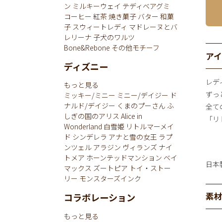
ン
ミルキーウェイ
テディベアグミ
コーヒー
紅茶
焼き菓子
バター
和菓
子
スウィートレディ
マドレーヌとバ
レリーナ
子犬のワルツ
Bone&Rebone
その他モチーフ
ア
ディズニー
レデ
もっと見る
ずっ
ミッキー/ミニー
ミニー/デイジー
ド
ナルド/デイジー
くまのプーさん
ふ
全て
しぎの国のアリス
Alice in
「リ
Wonderland
白雪姫
リトルマーメイ
ド
シンデレラ
アナと雪の女王
ラプ
ンツェル
アラジン
ヴィランズ
ナイ
トメア
ホーンテッドマンション
ベイ
日本
マックス
ズートピア
トイ・ストー
リー
モンスターズインク
素
コラボレーション
もっと見る