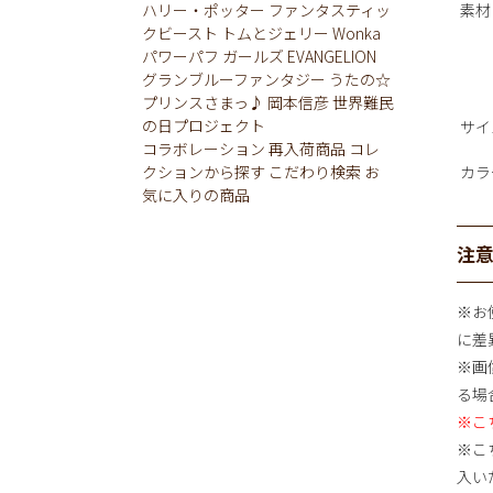
ハリー・ポッター
ファンタスティッ
素材
クビースト
トムとジェリー
Wonka
パワーパフ ガールズ
EVANGELION
グランブルーファンタジー
うたの☆
プリンスさまっ♪
岡本信彦
世界難民
の日プロジェクト
サイ
コラボレーション
再入荷商品
コレ
クションから探す
こだわり検索
お
カラ
気に入りの商品
注
※お
に差
※画
る場
※こ
※こち
入い