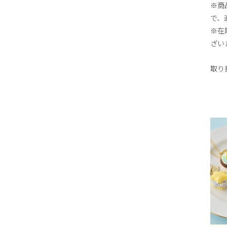
※商
で、
※在
ざい
取り