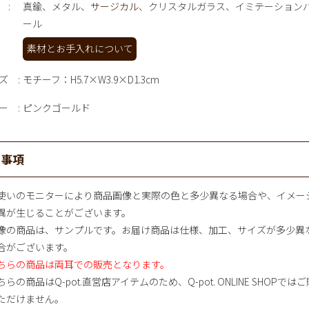
真鍮、メタル、
サージカル
、クリスタルガラス、イミテーション
ール
素材とお手入れについて
ズ
モチーフ：H5.7×W3.9×D1.3cm
ー
ピンクゴールド
意事項
使いのモニターにより商品画像と実際の色と多少異なる場合や、イメー
異が生じることがございます。
像の商品は、サンプルです。お届け商品は仕様、加工、サイズが多少異
合がございます。
ちらの商品は両耳での販売となります。
らの商品はQ-pot.直営店アイテムのため、Q-pot. ONLINE SHOPではご
ただけません。