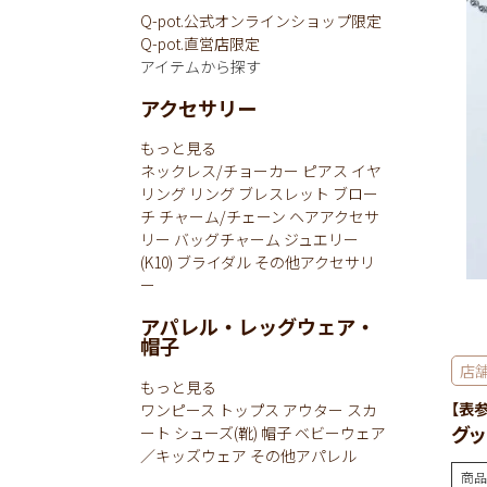
Q-pot.公式オンラインショップ限定
Q-pot.直営店限定
アイテムから探す
アクセサリー
もっと見る
ネックレス/チョーカー
ピアス
イヤ
リング
リング
ブレスレット
ブロー
チ
チャーム/チェーン
ヘアアクセサ
リー
バッグチャーム
ジュエリー
(K10)
ブライダル
その他アクセサリ
ー
アパレル・レッグウェア・
帽子
店
もっと見る
【表
ワンピース
トップス
アウター
スカ
グッ
ート
シューズ(靴)
帽子
ベビーウェア
／キッズウェア
その他アパレル
商品