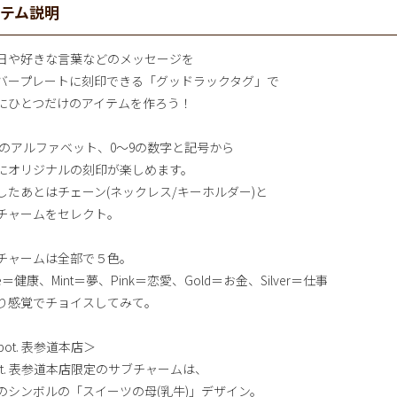
イテム説明
日や好きな言葉などのメッセージを
バープレートに刻印できる「グッドラックタグ」で
にひとつだけのアイテムを作ろう！
Zのアルファベット、0～9の数字と記号から
にオリジナルの刻印が楽しめます。
したあとはチェーン(ネックレス/キーホルダー)と
チャームをセレクト。
チャームは全部で５色。
te＝健康、Mint＝夢、Pink＝恋愛、Gold＝お金、Silver＝仕事
り感覚でチョイスしてみて。
pot. 表参道本店＞
pot. 表参道本店限定のサブチャームは、
のシンボルの「スイーツの母(乳牛)」デザイン。