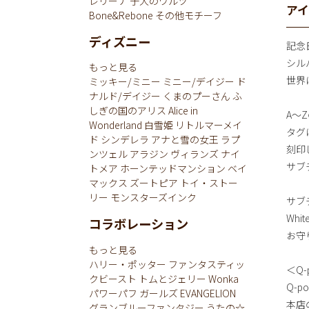
レリーナ
子犬のワルツ
ア
Bone&Rebone
その他モチーフ
ディズニー
記念
シル
もっと見る
世界
ミッキー/ミニー
ミニー/デイジー
ド
ナルド/デイジー
くまのプーさん
ふ
しぎの国のアリス
Alice in
A～
Wonderland
白雪姫
リトルマーメイ
タグ
ド
シンデレラ
アナと雪の女王
ラプ
刻印
ンツェル
アラジン
ヴィランズ
ナイ
サブ
トメア
ホーンテッドマンション
ベイ
マックス
ズートピア
トイ・ストー
リー
モンスターズインク
サブ
Whi
コラボレーション
お守
もっと見る
ハリー・ポッター
ファンタスティッ
＜Q-
クビースト
トムとジェリー
Wonka
Q-
パワーパフ ガールズ
EVANGELION
本店
グランブルーファンタジー
うたの☆