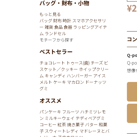
バッグ・財布・小物
¥
2
もっと見る
バッグ
財布
時計
スマホアクセサリ
ー
雑貨
食品
食器
ラッピングアイテ
ム
ランドセル
コ
モチーフから探す
ベストセラー
Q-
Q-
チョコレート
トゥース(歯)
チーズ
ビ
スケット／クッキー
ホイップクリー
想像
ム
キャンディ
ハンバーガー
アイス
メルト
ケーキ
マカロン
ドーナッツ
グミ
オススメ
パンケーキ
フルーツ
ハチミツレモ
ン
ミルキーウェイ
テディベアグミ
コーヒー
紅茶
焼き菓子
バター
和菓
子
スウィートレディ
マドレーヌとバ