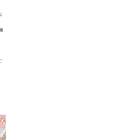
な
購
ご