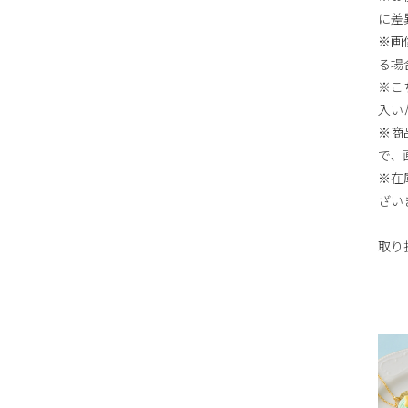
に差
※画
る場
※こち
入い
※商
で、
※在
ざい
取り