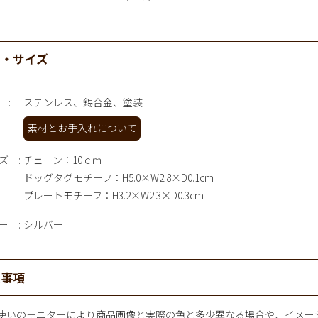
材・サイズ
ステンレス、錫合金、塗装
素材とお手入れについて
ズ
チェーン：10ｃｍ
ドッグタグモチーフ：H5.0×W2.8×D0.1cm
プレートモチーフ：H3.2×W2.3×D0.3cm
ー
シルバー
意事項
使いのモニターにより商品画像と実際の色と多少異なる場合や、イメー