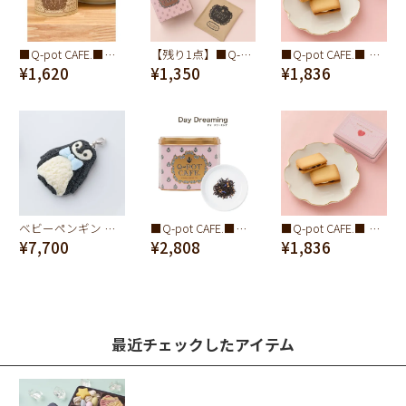
■Q-pot CAFE.■ミニ・キャラメルクッキー缶
【残り1点】■Q-pot CAFE.■コーヒードリップパック 5袋入り
■Q-pot CAFE.■ ラブレター スイーツ缶(ホワイト/レーズンサンド2個入り)
¥1,620
¥1,350
¥1,836
ベビーペンギン セサミクッキー チャーム
■Q-pot CAFE.■紅茶/缶 (デイドリーミング)
■Q-pot CAFE.■ ラブレター スイーツ缶(ピンク/レーズンサンド2個入り)
¥7,700
¥2,808
¥1,836
最近チェックしたアイテム