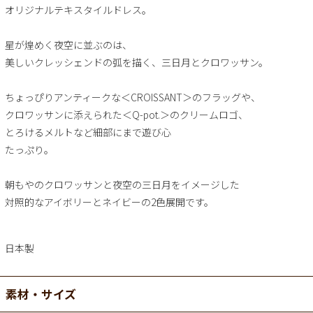
オリジナルテキスタイルドレス。
星が煌めく夜空に並ぶのは、
美しいクレッシェンドの弧を描く、三日月とクロワッサン。
ちょっぴりアンティークな＜CROISSANT＞のフラッグや、
クロワッサンに添えられた＜Q-pot.＞のクリームロゴ、
とろけるメルトなど細部にまで遊び心
たっぷり。
朝もやのクロワッサンと夜空の三日月をイメージした
対照的なアイボリーとネイビーの2色展開です。
日本製
素材・サイズ