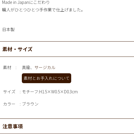
Made in Japanにこだわり
職人がひとつひとつ手作業で仕上げました。
日本製
素材・サイズ
素材
真鍮、
サージカル
素材とお手入れについて
サイズ
モチーフ:H1.5×W0.5×D0.3cm
カラー
ブラウン
注意事項