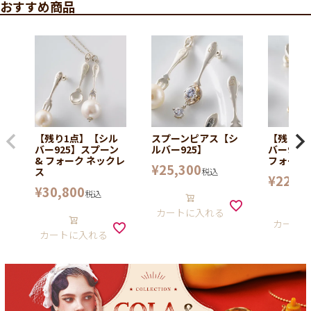
おすすめ商品
【残り1点】【シル
スプーンピアス【シ
【残り1
バー925】スプーン
ルバー925】
バー925
& フォーク ネックレ
フォーク
¥
25,300
ス
税込
¥
22,00
¥
30,800
税込
カートに入れる
カート
カートに入れる