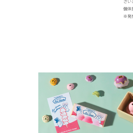
ざい
個体
※発