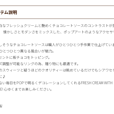
イテム説明
白なフレッシュクリームと艶めくチョコレートソースのコントラストが
、 懐かしさとモダンさをミックスした、ポップアートのようなアクセサ
しそうなチョコレートソースは職人がひとつひとつ手作業で仕上げてい
 ひとつひとつ異なる風合いが魅力。
セントに板チョコをトッピング。
ズ調整が可能なリングの為、贈り物にも最適です。
のスウィーツと疑うほどのクオリティーは眺めているだけでもシアワセ
に♪
ない毎日をPOPで明るくデコレーションしてくれるFRESH CREAM WITH
UCE! 心ゆくまでお楽しみください。
製