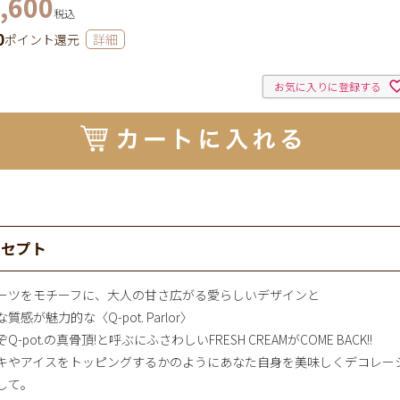
,600
税込
0
ポイント還元
詳細
お気に入りに登録する
ンセプト
ーツをモチーフに、大人の甘さ広がる愛らしいデザインと
質感が魅力的な〈Q-pot. Parlor〉
Q-pot.の真骨頂!と呼ぶにふさわしいFRESH CREAMがCOME BACK!!
キやアイスをトッピングするかのようにあなた自身を美味しくデコレー
して。