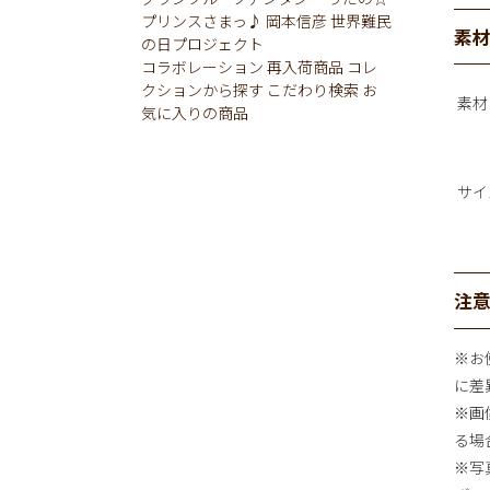
プリンスさまっ♪
岡本信彦
世界難民
素
の日プロジェクト
コラボレーション
再入荷商品
コレ
クションから探す
こだわり検索
お
素材
気に入りの商品
サイ
注
※お
に差
※画
る場
※写