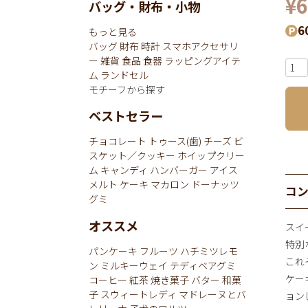
¥
6
バッグ・財布・小物
6
もっと見る
バッグ
財布
時計
スマホアクセサリ
ー
雑貨
食品
食器
ラッピングアイテ
ム
ランドセル
モチーフから探す
ベストセラー
チョコレート
トゥース(歯)
チーズ
ビ
スケット／クッキー
ホイップクリー
ム
キャンディ
ハンバーガー
アイス
メルト
ケーキ
マカロン
ドーナッツ
コ
グミ
オススメ
スイ
特別な
パンケーキ
フルーツ
ハチミツレモ
これぞ
ン
ミルキーウェイ
テディベアグミ
ケー
コーヒー
紅茶
焼き菓子
バター
和菓
子
スウィートレディ
マドレーヌとバ
ョン