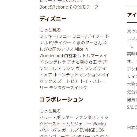
レリーナ
子犬のワルツ
Bone&Rebone
その他モチーフ
ア
ディズニー
もっと見る
真っ
ミッキー/ミニー
ミニー/デイジー
ド
しい
ナルド/デイジー
くまのプーさん
ふ
ー。
しぎの国のアリス
Alice in
美味
Wonderland
白雪姫
リトルマーメイ
す。
ド
シンデレラ
アナと雪の女王
ラプ
ンツェル
アラジン
ヴィランズ
ナイ
アク
トメア
ホーンテッドマンション
ベイ
サイ
マックス
ズートピア
トイ・ストー
本物
リー
モンスターズインク
気分
コラボレーション
何気
SA
もっと見る
ハリー・ポッター
ファンタスティッ
クビースト
トムとジェリー
Wonka
日本
パワーパフ ガールズ
EVANGELION
グランブルーファンタジー
うたの☆