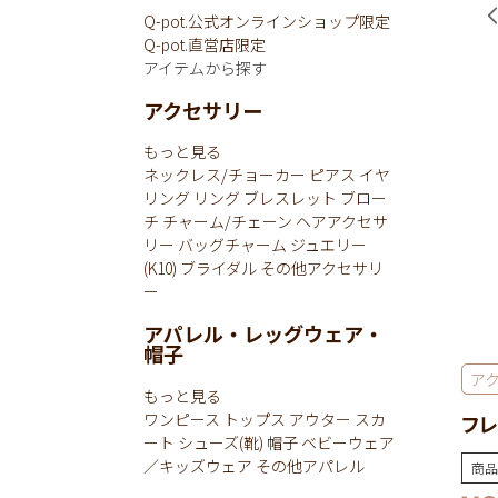
Q-pot.公式オンラインショップ限定
Q-pot.直営店限定
アイテムから探す
アクセサリー
もっと見る
ネックレス/チョーカー
ピアス
イヤ
リング
リング
ブレスレット
ブロー
チ
チャーム/チェーン
ヘアアクセサ
リー
バッグチャーム
ジュエリー
(K10)
ブライダル
その他アクセサリ
ー
アパレル・レッグウェア・
帽子
ア
もっと見る
ワンピース
トップス
アウター
スカ
フレ
ート
シューズ(靴)
帽子
ベビーウェア
／キッズウェア
その他アパレル
商品