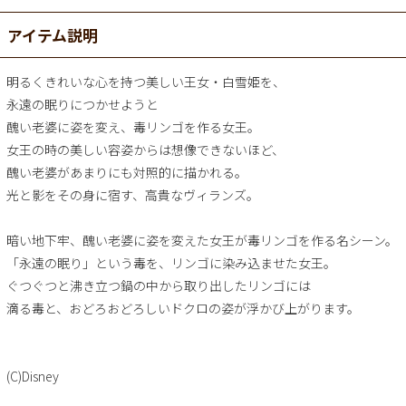
アイテム説明
明るくきれいな心を持つ美しい王女・白雪姫を、
永遠の眠りにつかせようと
醜い老婆に姿を変え、毒リンゴを作る女王。
女王の時の美しい容姿からは想像できないほど、
醜い老婆があまりにも対照的に描かれる。
光と影をその身に宿す、高貴なヴィランズ。
暗い地下牢、醜い老婆に姿を変えた女王が毒リンゴを作る名シーン。
「永遠の眠り」という毒を、リンゴに染み込ませた女王。
ぐつぐつと沸き立つ鍋の中から取り出したリンゴには
滴る毒と、おどろおどろしいドクロの姿が浮かび上がります。
(C)Disney