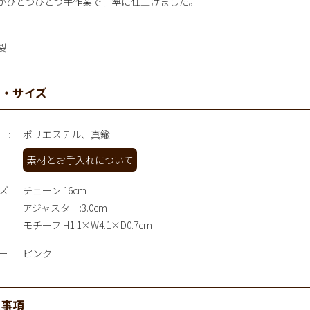
がひとつひとつ手作業で丁寧に仕上げました。
製
材・サイズ
ポリエステル、真鍮
素材とお手入れについて
ズ
チェーン:16cm
アジャスター:3.0cm
モチーフ:H1.1×W4.1×D0.7cm
ー
ピンク
意事項