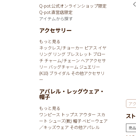
Q-pot.公式オンラインショップ限定
Q-pot.直営店限定
アイテムから探す
アクセサリー
もっと見る
ネックレス/チョーカー
ピアス
イヤ
リング
リング
ブレスレット
ブロー
チ
チャーム/チェーン
ヘアアクセサ
リー
バッグチャーム
ジュエリー
(K10)
ブライダル
その他アクセサリ
ー
アパレル・レッグウェア・
帽子
ア
もっと見る
ワンピース
トップス
アウター
スカ
スト
ート
シューズ(靴)
帽子
ベビーウェア
／キッズウェア
その他アパレル
商品