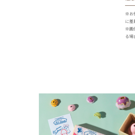
※お
に差
※画
る場