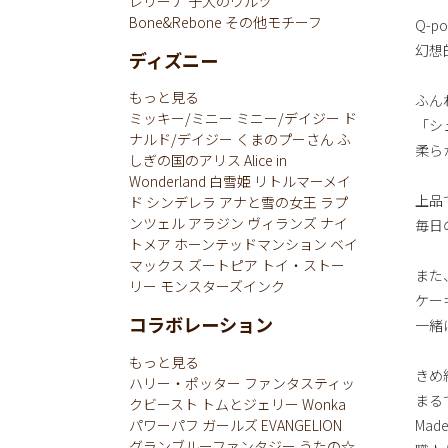
レリーナ
子犬のワルツ
Bone&Rebone
その他モチーフ
Q-
幻想
ディズニー
もっと見る
ふん
ミッキー/ミニー
ミニー/デイジー
ド
「シ
ナルド/デイジー
くまのプーさん
ふ
柔ら
しぎの国のアリス
Alice in
Wonderland
白雪姫
リトルマーメイ
上品
ド
シンデレラ
アナと雪の女王
ラプ
ンツェル
アラジン
ヴィランズ
ナイ
毎日
トメア
ホーンテッドマンション
ベイ
マックス
ズートピア
トイ・ストー
また
リー
モンスターズインク
ケー
コラボレーション
一緒
もっと見る
きめ
ハリー・ポッター
ファンタスティッ
まる
クビースト
トムとジェリー
Wonka
パワーパフ ガールズ
EVANGELION
Mad
グランブルーファンタジー
うたの☆