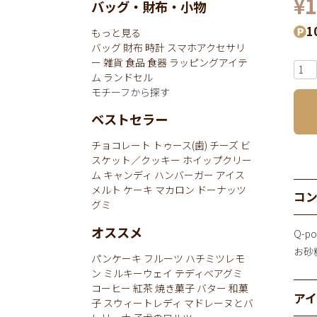
¥
1
バッグ・財布・小物
1
もっと見る
バッグ
財布
時計
スマホアクセサリ
ー
雑貨
食品
食器
ラッピングアイテ
ム
ランドセル
モチーフから探す
ベストセラー
チョコレート
トゥース(歯)
チーズ
ビ
スケット／クッキー
ホイップクリー
ム
キャンディ
ハンバーガー
アイス
メルト
ケーキ
マカロン
ドーナッツ
コ
グミ
オススメ
Q-
お砂
パンケーキ
フルーツ
ハチミツレモ
ン
ミルキーウェイ
テディベアグミ
コーヒー
紅茶
焼き菓子
バター
和菓
ア
子
スウィートレディ
マドレーヌとバ