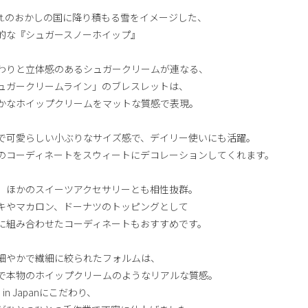
pot.のおかしの国に降り積もる雪をイメージした、
的な『シュガースノーホイップ』
わりと立体感のあるシュガークリームが連なる、
ュガークリームライン」のブレスレットは、
かなホイップクリームをマットな質感で表現。
で可愛らしい小ぶりなサイズ感で、デイリー使いにも活躍。
のコーディネートをスウィートにデコレーションしてくれます。
、ほかのスイーツアクセサリーとも相性抜群。
キやマカロン、ドーナツのトッピングとして
に組み合わせたコーディネートもおすすめです。
細やかで繊細に絞られたフォルムは、
で本物のホイップクリームのようなリアルな質感。
e in Japanにこだわり、