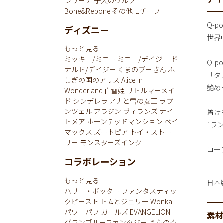
レリーナ
子犬のワルツ
Bone&Rebone
その他モチーフ
Q-
ディズニー
世界
もっと見る
ミッキー/ミニー
ミニー/デイジー
ド
Q-p
ナルド/デイジー
くまのプーさん
ふ
「タ
しぎの国のアリス
Alice in
艶め
Wonderland
白雪姫
リトルマーメイ
ド
シンデレラ
アナと雪の女王
ラプ
ンツェル
アラジン
ヴィランズ
ナイ
着け
トメア
ホーンテッドマンション
ベイ
1ラ
マックス
ズートピア
トイ・ストー
リー
モンスターズインク
コー
コラボレーション
もっと見る
日本
ハリー・ポッター
ファンタスティッ
クビースト
トムとジェリー
Wonka
パワーパフ ガールズ
EVANGELION
素
グランブルーファンタジー
うたの☆