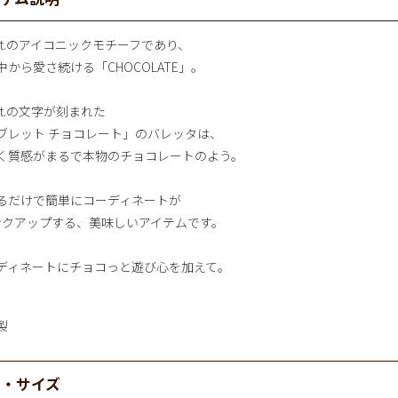
pot.のアイコニックモチーフであり、
中から愛さ続ける「CHOCOLATE」。
ot.の文字が刻まれた
ブレット チョコレート」のバレッタは、
く質感がまるで本物のチョコレートのよう。
るだけで簡単にコーディネートが
ンクアップする、美味しいアイテムです。
ディネートにチョコっと遊び心を加えて。
製
材・サイズ