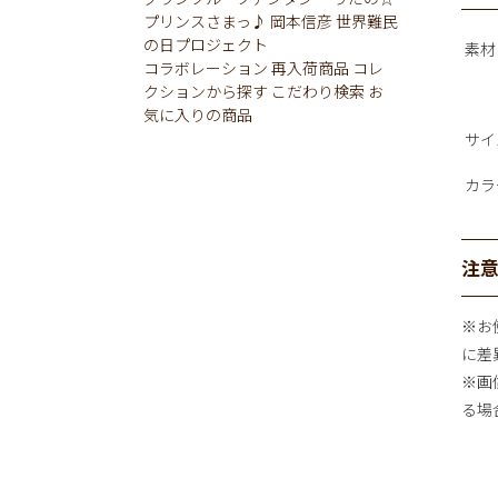
プリンスさまっ♪
岡本信彦
世界難民
の日プロジェクト
素材
コラボレーション
再入荷商品
コレ
クションから探す
こだわり検索
お
気に入りの商品
サイ
カラ
注
※お
に差
※画
る場