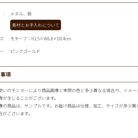
メタル、鉄
素材とお手入れについて
ズ
モチーフ：H1.5×W6.8×D0.4cm
ー
ピンクゴールド
意事項
使いのモニターにより商品画像と実際の色と多少異なる場合や、イメー
異が生じることがございます。
像の商品は、サンプルです。お届け商品は仕様、加工、サイズが多少異
合がございます。