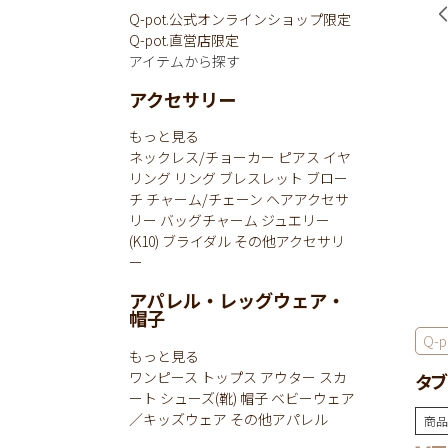
Q-pot.公式オンラインショップ限定
Q-pot.直営店限定
アイテムから探す
アクセサリー
もっと見る
ネックレス/チョーカー
ピアス
イヤ
リング
リング
ブレスレット
ブロー
チ
チャーム/チェーン
ヘアアクセサ
リー
バッグチャーム
ジュエリー
(K10)
ブライダル
その他アクセサリ
ー
アパレル・レッグウェア・
帽子
Q-p
もっと見る
ワンピース
トップス
アウター
スカ
タブ
ート
シューズ(靴)
帽子
ベビーウェア
／キッズウェア
その他アパレル
商品