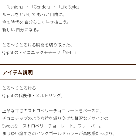
「Fashion」・「Gender」・「Life Style」
ルールをとかして もっと自由に。
今の時代を 自分らしく生き抜こう。
新しい 自分になる。
とろ～りとろける瞬間を切り取った、
Q-pot.のアイコニックモチーフ「MELT」
アイテム説明
とろ～りとろける
Q-pot.の代表作・メルトリング。
上品な甘さのストロベリーチョコレートをベースに、
チョコチップのような粒を織り交ぜた贅沢なデザインの
Sweetな「ストロベリーチョコレート」フレーバー。
まばゆい煌めきのピンクゴールドカラーが高級感たっぷり。