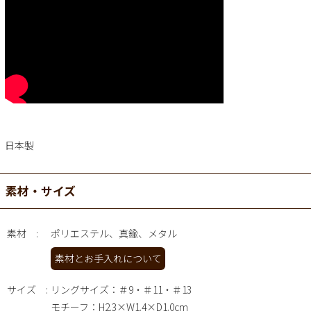
日本製
素材・サイズ
素材
ポリエステル、真鍮、メタル
素材とお手入れについて
サイズ
リングサイズ：＃9・＃11・＃13
モチーフ：H2.3×W1.4×D1.0cm