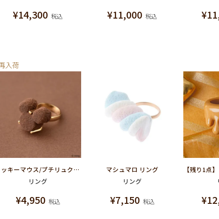
¥
14,300
¥
11,000
¥
11
税込
税込
再入荷
ミッキーマウス/プチリュクスショコラ リング【ディズニー アクセサリー】
マシュマロ リング
リング
リング
¥
4,950
¥
7,150
¥
12
税込
税込