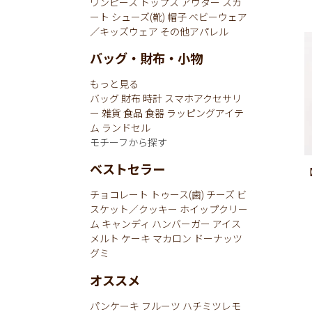
ワンピース
トップス
アウター
スカ
ート
シューズ(靴)
帽子
ベビーウェア
／キッズウェア
その他アパレル
バッグ・財布・小物
もっと見る
バッグ
財布
時計
スマホアクセサリ
ー
雑貨
食品
食器
ラッピングアイテ
ム
ランドセル
モチーフから探す
ベストセラー
チョコレート
トゥース(歯)
チーズ
ビ
スケット／クッキー
ホイップクリー
ム
キャンディ
ハンバーガー
アイス
メルト
ケーキ
マカロン
ドーナッツ
グミ
オススメ
パンケーキ
フルーツ
ハチミツレモ