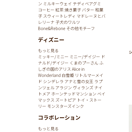
ン
ミルキーウェイ
テディベアグミ
コーヒー
紅茶
焼き菓子
バター
和菓
子
スウィートレディ
マドレーヌとバ
レリーナ
子犬のワルツ
Bone&Rebone
その他モチーフ
ディズニー
もっと見る
ミッキー/ミニー
ミニー/デイジー
ド
ナルド/デイジー
くまのプーさん
ふ
しぎの国のアリス
Alice in
Wonderland
白雪姫
リトルマーメイ
ド
シンデレラ
アナと雪の女王
ラプ
ンツェル
アラジン
ヴィランズ
ナイ
トメア
ホーンテッドマンション
ベイ
マックス
ズートピア
トイ・ストー
リー
モンスターズインク
コラボレーション
もっと見る