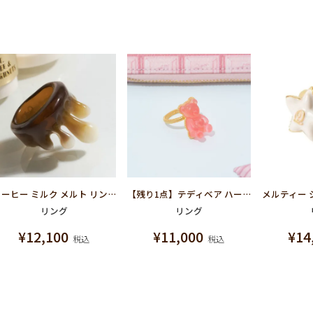
コーヒー ミルク メルト リング
【残り1点】テディベア ハードグミ リング（ストロベリー）
リング
リング
¥
12,100
¥
11,000
¥
14
税込
税込