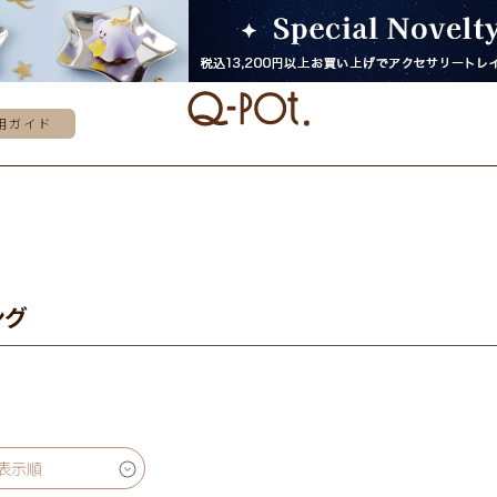
用ガイド
ング
表示順