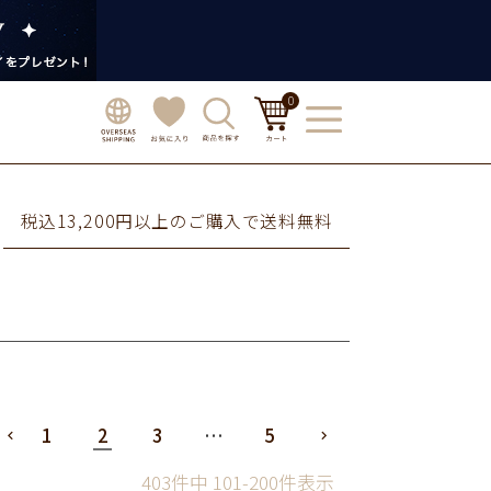
0
税込13,200円以上のご購入で送料無料
1
2
3
…
5
403
件中
101
-
200
件表示