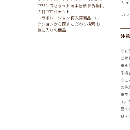
サイ
プリンスさまっ♪
岡本信彦
世界難民
の日プロジェクト
カラ
コラボレーション
再入荷商品
コレ
クションから探す
こだわり検索
お
気に入りの商品
注
※お
に差
※画
る場
※こ
の先
※生
す。
品の
品・