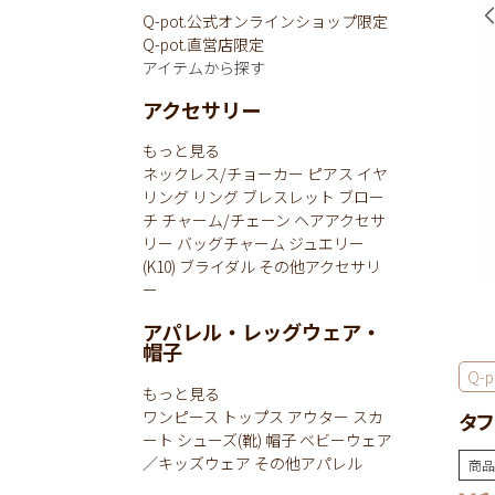
Q-pot.公式オンラインショップ限定
Q-pot.直営店限定
アイテムから探す
アクセサリー
もっと見る
ネックレス/チョーカー
ピアス
イヤ
リング
リング
ブレスレット
ブロー
チ
チャーム/チェーン
ヘアアクセサ
リー
バッグチャーム
ジュエリー
(K10)
ブライダル
その他アクセサリ
ー
アパレル・レッグウェア・
帽子
Q-p
もっと見る
ワンピース
トップス
アウター
スカ
タフ
ート
シューズ(靴)
帽子
ベビーウェア
／キッズウェア
その他アパレル
商品