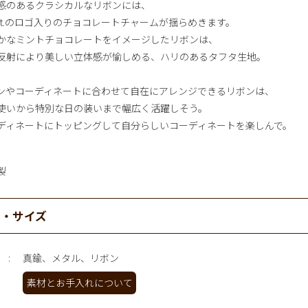
感のあるクラシカルなリボンには、
pot.のロゴ入りのチョコレートチャームが揺らめきます。
かなミントチョコレートをイメージしたリボンは、
反射により美しい立体感が愉しめる、ハリのあるタフタ生地。
ンやコーディネートに合わせて自在にアレンジできるリボンは、
使いから特別な日の装いまで幅広く活躍しそう。
ディネートにトッピングして自分らしいコーディネートを楽しんで。
製
材・サイズ
真鍮、メタル、リボン
素材とお手入れについて