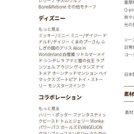
レリーナ
子犬のワルツ
重厚
Bone&Rebone
その他モチーフ
Q-
ディズニー
爽や
光の
もっと見る
ミッキー/ミニー
ミニー/デイジー
ド
シー
ナルド/デイジー
くまのプーさん
ふ
日常
しぎの国のアリス
Alice in
Wonderland
白雪姫
リトルマーメイ
コー
ド
シンデレラ
アナと雪の女王
ラプ
ンツェル
アラジン
ヴィランズ
ナイ
トメア
ホーンテッドマンション
ベイ
日本
マックス
ズートピア
トイ・ストー
リー
モンスターズインク
素
コラボレーション
もっと見る
素材
ハリー・ポッター
ファンタスティッ
クビースト
トムとジェリー
Wonka
パワーパフ ガールズ
EVANGELION
グランブルーファンタジー
うたの☆