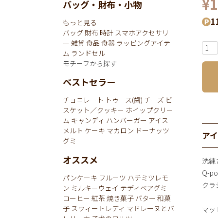
¥
1
バッグ・財布・小物
1
もっと見る
バッグ
財布
時計
スマホアクセサリ
ー
雑貨
食品
食器
ラッピングアイテ
ム
ランドセル
モチーフから探す
ベストセラー
チョコレート
トゥース(歯)
チーズ
ビ
スケット／クッキー
ホイップクリー
ム
キャンディ
ハンバーガー
アイス
メルト
ケーキ
マカロン
ドーナッツ
ア
グミ
オススメ
洗練
Q-
パンケーキ
フルーツ
ハチミツレモ
クラ
ン
ミルキーウェイ
テディベアグミ
コーヒー
紅茶
焼き菓子
バター
和菓
子
スウィートレディ
マドレーヌとバ
マッ