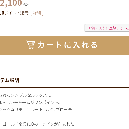
2,100
税込
10
ポイント還元
詳細
お気に入りに登録する
イテム説明
されたシンプルなルックスに、
pot.らしいチャームがワンポイント。
シックな「チョコレート リボンブローチ」
トゴールド金具にQのロウインが刻まれた