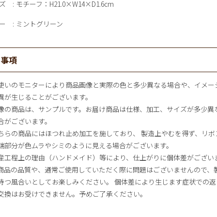
ズ
モチーフ：H21.0×W14×D1.6cm
ー
ミントグリーン
意事項
使いのモニターにより商品画像と実際の色と多少異なる場合や、イメー
異が生じることがございます。
像の商品は、サンプルです。お届け商品は仕様、加工、サイズが多少異
合がございます。
ちらの商品にはほつれ止め加工を施しており、 製造上やむを得ず、リボ
端部分が色ムラやシミのように見える場合がございます。
産工程上の理由（ハンドメイド）等により、仕上がりに個体差がござい
商品の品質や、通常ご使用していただく際に問題はございませんので、
持つ風合いとしてお楽しみください。 個体差により生じます症状での返
交換はお受けできません。予めご了承ください。