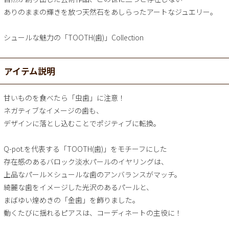
ありのままの輝きを放つ天然石をあしらったアートなジュエリー。
シュールな魅力の「TOOTH(歯)」Collection
アイテム説明
甘いものを食べたら「虫歯」に注意！
ネガティブなイメージの歯も、
デザインに落とし込むことでポジティブに転換。
Q-pot.を代表する「TOOTH(歯)」をモチーフにした
存在感のあるバロック淡水パールのイヤリングは、
上品なパール×シュールな歯のアンバランスがマッチ。
綺麗な歯をイメージした光沢のあるパールと、
まばゆい煌めきの「金歯」を飾りました。
動くたびに揺れるピアスは、コーディネートの主役に！