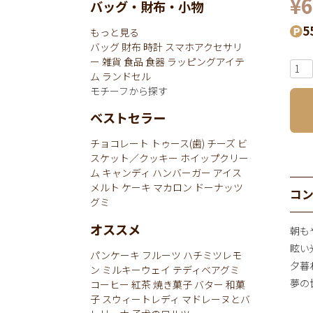
¥
6
バッグ・財布・小物
5
もっと見る
バッグ
財布
時計
スマホアクセサリ
ー
雑貨
食品
食器
ラッピングアイテ
ム
ランドセル
モチーフから探す
ベストセラー
チョコレート
トゥース(歯)
チーズ
ビ
スケット／クッキー
ホイップクリー
ム
キャンディ
ハンバーガー
アイス
メルト
ケーキ
マカロン
ドーナッツ
コ
グミ
オススメ
朝も
眩い
パンケーキ
フルーツ
ハチミツレモ
夕暮
ン
ミルキーウェイ
テディベアグミ
夢の
コーヒー
紅茶
焼き菓子
バター
和菓
子
スウィートレディ
マドレーヌとバ