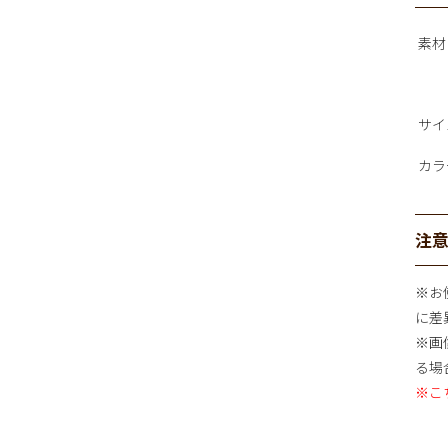
素材
サイ
カラ
注
※お
に差
※画
る場
※こ