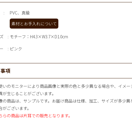
PVC、真鍮
素材とお手入れについて
ズ
モチーフ：H4.3×W3.7×D1.0cm
ー
ピンク
意事項
使いのモニターにより商品画像と実際の色と多少異なる場合や、イメー
異が生じることがございます。
像の商品は、サンプルです。お届け商品は仕様、加工、サイズが多少異
合がございます。
ちらの商品は片耳での販売となります。