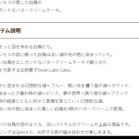
ンセスが愛した白鳥の
ガントなバタークリームケーキ。
イテム説明
そっと羽を休める白鳥たち。
ンセスの目に映った白鳥は淡い湖の光の色に染まっていた。
い白鳥をエレガントなバタークリームケーキで蘇らせた
代表する伝統菓子Swan Lake Cake。
やに包まれる幻想的な湖＝ブルー、眩い光を纏う昼の湖＝ホワイト、
染まった夕暮れ時の湖＝ピンク、夢の世界へ誘う夜の湖＝ブラック
時の経過とともに刻々と表情を変えていく幻想的な湖。
淡い光の色に染まった美しい白鳥を4色のバタークリームで表現。
わり白鳥の羽のような、淡いパステルのクリームが上品な逸品です。
リングは1pieceで、お好きな色の組み合わせが楽しめます。