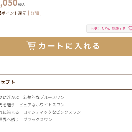
,050
税込
5
ポイント還元
詳細
お気に入りに登録する
ンセプト
やに浮かぶ 幻想的なブルースワン
光を纏う ピュアなホワイトスワン
れに染まる ロマンティックなピンクスワン
世界へ誘う ブラックスワン