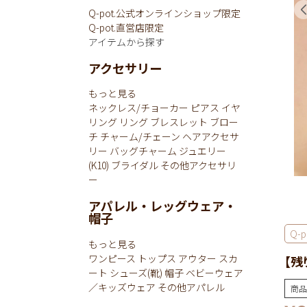
Q-pot.公式オンラインショップ限定
Q-pot.直営店限定
アイテムから探す
アクセサリー
もっと見る
ネックレス/チョーカー
ピアス
イヤ
リング
リング
ブレスレット
ブロー
チ
チャーム/チェーン
ヘアアクセサ
リー
バッグチャーム
ジュエリー
(K10)
ブライダル
その他アクセサリ
ー
アパレル・レッグウェア・
帽子
Q-po
もっと見る
ワンピース
トップス
アウター
スカ
【残
ート
シューズ(靴)
帽子
ベビーウェア
／キッズウェア
その他アパレル
商品