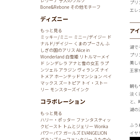
レリーナ
子犬のワルツ
プリ
Bone&Rebone
その他モチーフ
エレ
ディズニー
ア
もっと見る
ミッキー/ミニー
ミニー/デイジー
ド
ナルド/デイジー
くまのプーさん
ふ
湖で
しぎの国のアリス
Alice in
プリ
Wonderland
白雪姫
リトルマーメイ
美し
ド
シンデレラ
アナと雪の女王
ラプ
ンツェル
アラジン
ヴィランズ
ナイ
王家を
トメア
ホーンテッドマンション
ベイ
マックス
ズートピア
トイ・ストー
朝も
リー
モンスターズインク
淡く
コラボレーション
と、
湖の
もっと見る
ハリー・ポッター
ファンタスティッ
ふう
クビースト
トムとジェリー
Wonka
パワーパフ ガールズ
EVANGELION
イヤ
グランブルーファンタジー
うたの☆