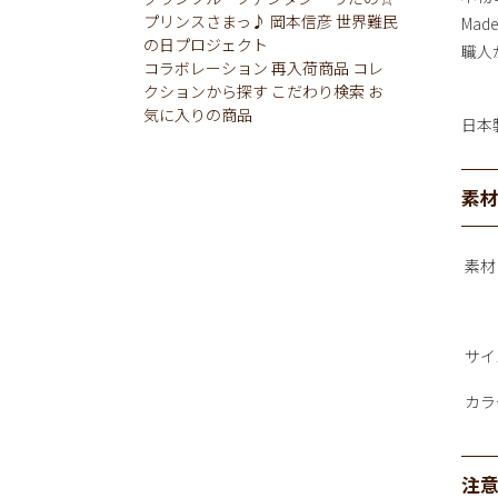
プリンスさまっ♪
岡本信彦
世界難民
Mad
の日プロジェクト
職人
コラボレーション
再入荷商品
コレ
クションから探す
こだわり検索
お
気に入りの商品
日本
素
素材
サイ
カラ
注