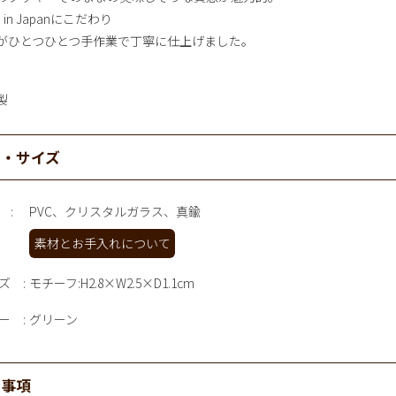
e in Japanにこだわり
がひとつひとつ手作業で丁寧に仕上げました。
製
材・サイズ
PVC、クリスタルガラス、真鍮
素材とお手入れについて
ズ
モチーフ:H2.8×W2.5×D1.1cm
ー
グリーン
意事項