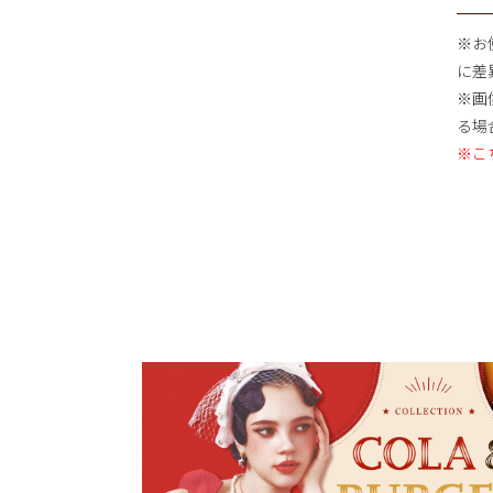
※お
に差
※画
る場
※こ