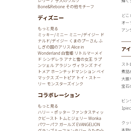
レリーナ
子犬のワルツ
輝く
Bone&Rebone
その他モチーフ
どこ
ディズニー
オー
もっと見る
アン
ミッキー/ミニー
ミニー/デイジー
ド
ナルド/デイジー
くまのプーさん
ふ
しぎの国のアリス
Alice in
ア
Wonderland
白雪姫
リトルマーメイ
ド
シンデレラ
アナと雪の女王
ラプ
スト
ンツェル
アラジン
ヴィランズ
ナイ
煮詰
トメア
ホーンテッドマンション
ベイ
マックス
ズートピア
トイ・ストー
大振
リー
モンスターズインク
宝石
コラボレーション
ビン
もっと見る
1p
ハリー・ポッター
ファンタスティッ
クビースト
トムとジェリー
Wonka
クッ
パワーパフ ガールズ
EVANGELION
本物
グランブルーファンタジー
うたの☆