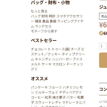
バッグ・財布・小物
ジュ
もっと見る
バッグ
財布
時計
スマホアクセサリ
商品
ー
雑貨
食品
食器
ラッピングアイテ
¥
6
ム
ランドセル
モチーフから探す
6
ベストセラー
チョコレート
トゥース(歯)
チーズ
ビ
スケット／クッキー
ホイップクリー
ム
キャンディ
ハンバーガー
アイス
メルト
ケーキ
マカロン
ドーナッツ
グミ
オススメ
パンケーキ
フルーツ
ハチミツレモ
コ
ン
ミルキーウェイ
テディベアグミ
コーヒー
紅茶
焼き菓子
バター
和菓
いつ
子
スウィートレディ
マドレーヌとバ