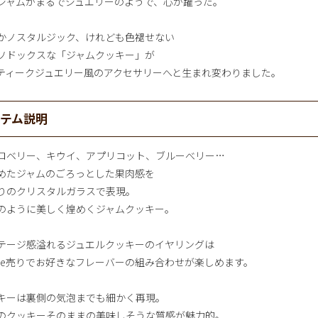
ジャムがまるでジュエリーのようで、心が躍った。
かノスタルジック、けれども色褪せない
ソドックスな「ジャムクッキー」が
ティークジュエリー風のアクセサリーへと生まれ変わりました。
イテム説明
ロベリー、キウイ、アプリコット、ブルーべリー…
めたジャムのごろっとした果肉感を
りのクリスタルガラスで表現。
のように美しく煌めくジャムクッキー。
テージ感溢れるジュエルクッキーのイヤリングは
iece売りでお好きなフレーバーの組み合わせが楽しめます。
キーは裏側の気泡までも細かく再現。
のクッキーそのままの美味しそうな質感が魅力的。