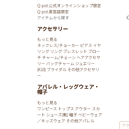
Q-pot.公式オンラインショップ限定
Q-pot.直営店限定
アイテムから探す
アクセサリー
もっと見る
ネックレス/チョーカー
ピアス
イヤ
リング
リング
ブレスレット
ブロー
チ
チャーム/チェーン
ヘアアクセサ
リー
バッグチャーム
ジュエリー
(K10)
ブライダル
その他アクセサリ
ー
アパレル・レッグウェア・
帽子
もっと見る
ワンピース
トップス
アウター
スカ
ート
シューズ(靴)
帽子
ベビーウェア
／キッズウェア
その他アパレル
ア