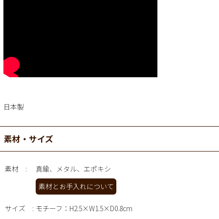
日本製
素材・サイズ
素材
真鍮、メタル、エポキシ
素材とお手入れについて
サイズ
モチーフ：H2.5×W1.5×D0.8cm