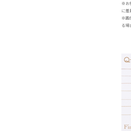
※お
に差
※画
る場