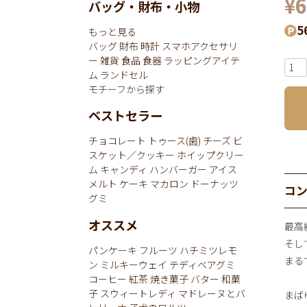
¥
6
バッグ・財布・小物
5
もっと見る
バッグ
財布
時計
スマホアクセサリ
ー
雑貨
食品
食器
ラッピングアイテ
ム
ランドセル
モチーフから探す
ベストセラー
チョコレート
トゥース(歯)
チーズ
ビ
スケット／クッキー
ホイップクリー
ム
キャンディ
ハンバーガー
アイス
メルト
ケーキ
マカロン
ドーナッツ
コ
グミ
オススメ
最高
そし
パンケーキ
フルーツ
ハチミツレモ
まる
ン
ミルキーウェイ
テディベアグミ
コーヒー
紅茶
焼き菓子
バター
和菓
子
スウィートレディ
マドレーヌとバ
まば