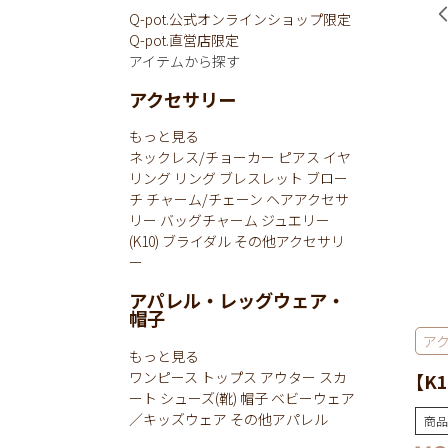
Q-pot.公式オンラインショップ限定
Q-pot.直営店限定
アイテムから探す
アクセサリー
もっと見る
ネックレス/チョーカー
ピアス
イヤ
リング
リング
ブレスレット
ブロー
チ
チャーム/チェーン
ヘアアクセサ
リー
バッグチャーム
ジュエリー
(K10)
ブライダル
その他アクセサリ
ー
アパレル・レッグウェア・
帽子
ア
もっと見る
ワンピース
トップス
アウター
スカ
【K
ート
シューズ(靴)
帽子
ベビーウェア
／キッズウェア
その他アパレル
商品