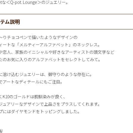
etな＜Q-pot. Lounge＞のジュエリー。
イテム説明
～りチョコペンで描いたようなデザインの
ィートな「メルティーアルファベット」のネックレス。
や恋人、家族のイニシャルや好きなアーティストの頭文字など
たのお気に入りのアルファベットをセレクトしてみて。
に溶け込むジュエリーは、御守りのような存在に。
でアートなディテールにもご注目。
くK10のゴールドは肌馴染みが良く、
ジュアリーなデザインで上品さをプラスしてくれます。
プにはダイヤモンドをトッピングしました。
製