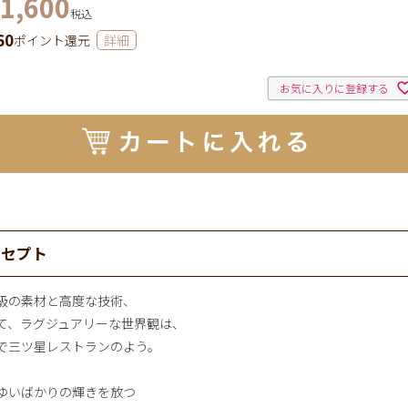
1,600
税込
60
ポイント還元
詳細
お気に入りに登録する
ンセプト
級の素材と高度な技術、
て、ラグジュアリーな世界観は、
で三ツ星レストランのよう。
ゆいばかりの輝きを放つ