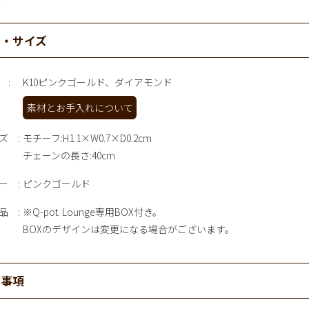
材・サイズ
K10ピンクゴールド、ダイアモンド
素材とお手入れについて
ズ
モチーフ:H1.1×W0.7×D0.2cm
チェーンの長さ:40cm
ー
ピンクゴールド
品
※Q-pot. Lounge専用BOX付き。
BOXのデザインは変更になる場合がございます。
意事項