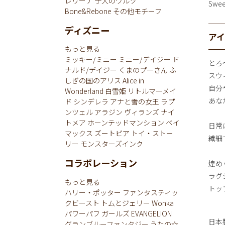
レリーナ
子犬のワルツ
Swe
Bone&Rebone
その他モチーフ
ディズニー
ア
もっと見る
ミッキー/ミニー
ミニー/デイジー
ド
とろ
ナルド/デイジー
くまのプーさん
ふ
スウ
しぎの国のアリス
Alice in
自分
Wonderland
白雪姫
リトルマーメイ
あな
ド
シンデレラ
アナと雪の女王
ラプ
ンツェル
アラジン
ヴィランズ
ナイ
トメア
ホーンテッドマンション
ベイ
日常
マックス
ズートピア
トイ・ストー
繊細
リー
モンスターズインク
コラボレーション
煌め
ラグ
もっと見る
トッ
ハリー・ポッター
ファンタスティッ
クビースト
トムとジェリー
Wonka
パワーパフ ガールズ
EVANGELION
日本
グランブルーファンタジー
うたの☆