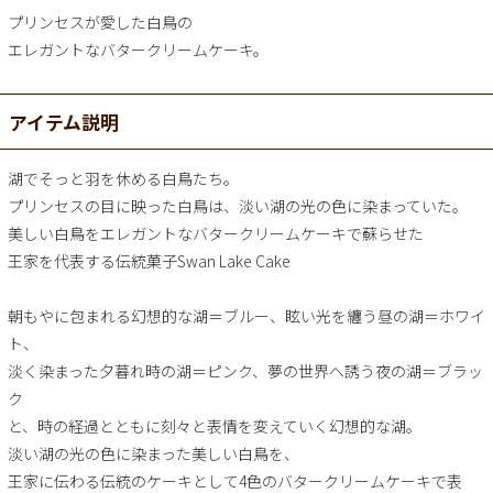
プリンセスが愛した白鳥の
エレガントなバタークリームケーキ。
アイテム説明
湖でそっと羽を休める白鳥たち。
プリンセスの目に映った白鳥は、淡い湖の光の色に染まっていた。
美しい白鳥をエレガントなバタークリームケーキで蘇らせた
王家を代表する伝統菓子Swan Lake Cake
朝もやに包まれる幻想的な湖＝ブルー、眩い光を纏う昼の湖＝ホワイ
ト、
淡く染まった夕暮れ時の湖＝ピンク、夢の世界へ誘う夜の湖＝ブラッ
ク
と、時の経過とともに刻々と表情を変えていく幻想的な湖。
淡い湖の光の色に染まった美しい白鳥を、
王家に伝わる伝統のケーキとして4色のバタークリームケーキで表