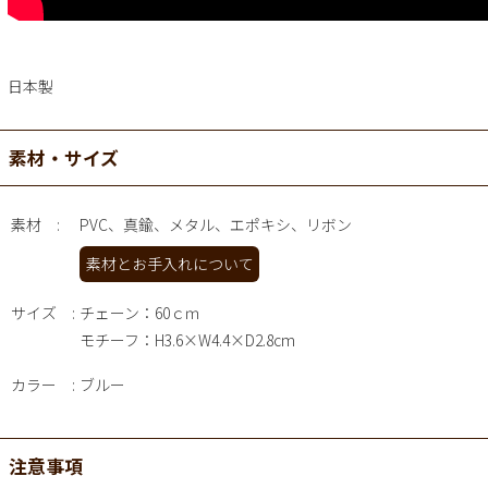
日本製
素材・サイズ
素材
PVC、真鍮、メタル、エポキシ、リボン
素材とお手入れについて
サイズ
チェーン：60ｃｍ
モチーフ：H3.6×W4.4×D2.8cm
カラー
ブルー
注意事項