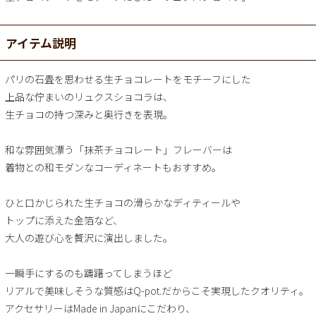
アイテム説明
パリの石畳を思わせる生チョコレートをモチーフにした
上品な佇まいのリュクスショコラは、
生チョコの持つ深みと奥行きを表現。
和な雰囲気漂う「抹茶チョコレート」フレーバーは
着物との和モダンなコーディネートもおすすめ。
ひと口かじられた生チョコの滑らかなディティールや
トップに添えた金箔など、
大人の遊び心を贅沢に演出しました。
一瞬手にするのも躊躇ってしまうほど
リアルで美味しそうな質感はQ-pot.だからこそ実現したクオリティ。
アクセサリーはMade in Japanにこだわり、