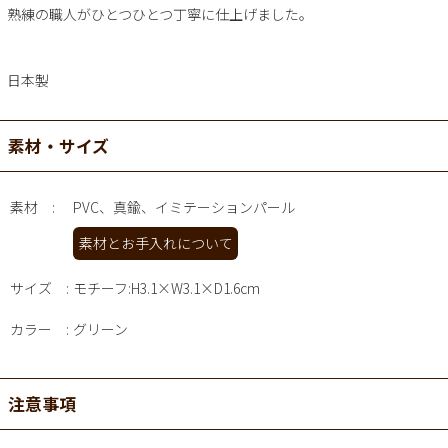
熟練の職人がひとつひとつ丁寧に仕上げました。
日本製
素材・サイズ
素材
PVC、真鍮、イミテーションパール
素材とお手入れについて
サイズ
モチーフ:H3.1×W3.1×D1.6cm
カラー
グリーン
注意事項