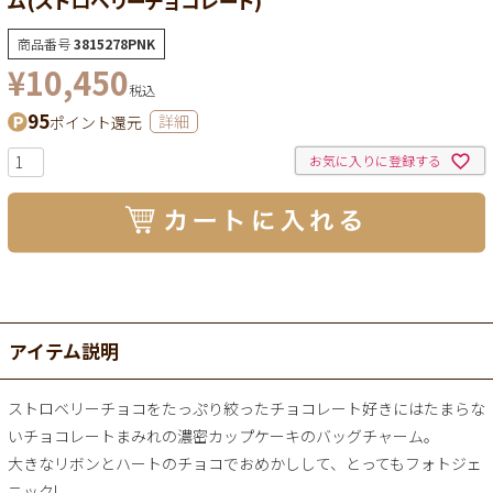
商品番号
3815278PNK
¥
10,450
税込
95
ポイント還元
詳細
お気に入りに登録する
アイテム説明
ストロベリーチョコをたっぷり絞ったチョコレート好きにはたまらな
いチョコレートまみれの濃密カップケーキのバッグチャーム。
大きなリボンとハートのチョコでおめかしして、とってもフォトジェ
ニック!