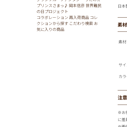
プリンスさまっ♪
岡本信彦
世界難民
日本
の日プロジェクト
コラボレーション
再入荷商品
コレ
クションから探す
こだわり検索
お
素
気に入りの商品
素材
サイ
カラ
注
※お
に差
※画