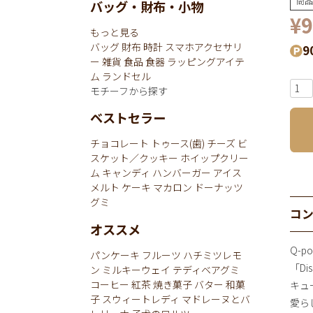
商品
バッグ・財布・小物
¥
9
もっと見る
バッグ
財布
時計
スマホアクセサリ
9
ー
雑貨
食品
食器
ラッピングアイテ
ム
ランドセル
モチーフから探す
ベストセラー
チョコレート
トゥース(歯)
チーズ
ビ
スケット／クッキー
ホイップクリー
ム
キャンディ
ハンバーガー
アイス
メルト
ケーキ
マカロン
ドーナッツ
グミ
コ
オススメ
Q-
パンケーキ
フルーツ
ハチミツレモ
「Dis
ン
ミルキーウェイ
テディベアグミ
コーヒー
紅茶
焼き菓子
バター
和菓
キュ
子
スウィートレディ
マドレーヌとバ
愛ら