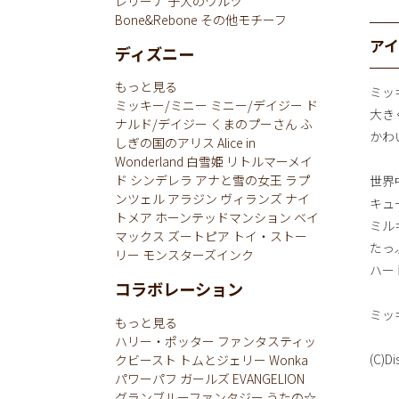
レリーナ
子犬のワルツ
Bone&Rebone
その他モチーフ
ア
ディズニー
もっと見る
ミッ
ミッキー/ミニー
ミニー/デイジー
ド
大き
ナルド/デイジー
くまのプーさん
ふ
かわ
しぎの国のアリス
Alice in
Wonderland
白雪姫
リトルマーメイ
ド
シンデレラ
アナと雪の女王
ラプ
世界
ンツェル
アラジン
ヴィランズ
ナイ
キュ
トメア
ホーンテッドマンション
ベイ
ミル
マックス
ズートピア
トイ・ストー
たっ
リー
モンスターズインク
ハー
コラボレーション
ミッ
もっと見る
ハリー・ポッター
ファンタスティッ
(C)Di
クビースト
トムとジェリー
Wonka
パワーパフ ガールズ
EVANGELION
グランブルーファンタジー
うたの☆