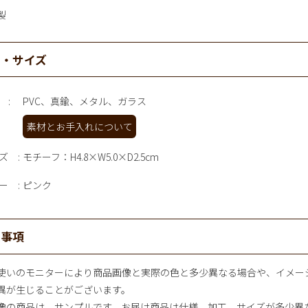
製
材・サイズ
PVC、真鍮、メタル、ガラス
素材とお手入れについて
ズ
モチーフ：H4.8×W5.0×D2.5cm
ー
ピンク
意事項
使いのモニターにより商品画像と実際の色と多少異なる場合や、イメー
異が生じることがございます。
像の商品は、サンプルです。お届け商品は仕様、加工、サイズが多少異