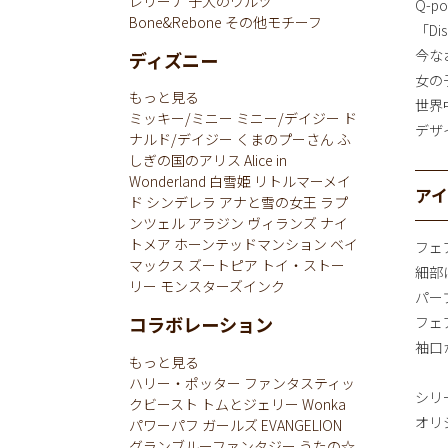
レリーナ
子犬のワルツ
Q-
Bone&Rebone
その他モチーフ
「Dis
今な
ディズニー
女の
もっと見る
世界
ミッキー/ミニー
ミニー/デイジー
ド
デザ
ナルド/デイジー
くまのプーさん
ふ
しぎの国のアリス
Alice in
Wonderland
白雪姫
リトルマーメイ
ア
ド
シンデレラ
アナと雪の女王
ラプ
ンツェル
アラジン
ヴィランズ
ナイ
トメア
ホーンテッドマンション
ベイ
フェ
マックス
ズートピア
トイ・ストー
細部
リー
モンスターズインク
パー
コラボレーション
フェ
袖口
もっと見る
ハリー・ポッター
ファンタスティッ
シリ
クビースト
トムとジェリー
Wonka
オリ
パワーパフ ガールズ
EVANGELION
グランブルーファンタジー
うたの☆