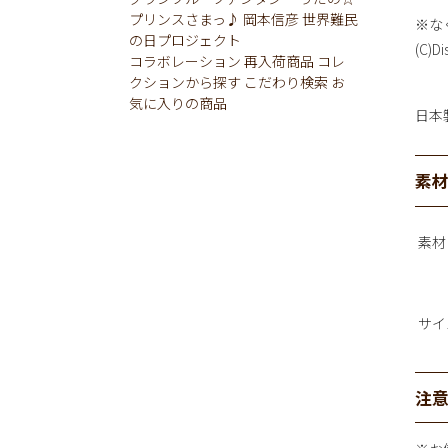
プリンスさまっ♪
岡本信彦
世界難民
※な
の日プロジェクト
(C)Di
コラボレーション
再入荷商品
コレ
クションから探す
こだわり検索
お
気に入りの商品
日本
素
素材
サイ
注