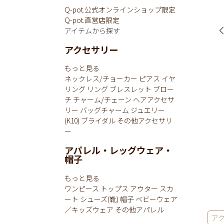
Q-pot.公式オンラインショップ限定
Q-pot.直営店限定
アイテムから探す
アクセサリー
もっと見る
ネックレス/チョーカー
ピアス
イヤ
リング
リング
ブレスレット
ブロー
チ
チャーム/チェーン
ヘアアクセサ
リー
バッグチャーム
ジュエリー
(K10)
ブライダル
その他アクセサリ
ー
アパレル・レッグウェア・
帽子
もっと見る
ワンピース
トップス
アウター
スカ
ート
シューズ(靴)
帽子
ベビーウェア
／キッズウェア
その他アパレル
ア