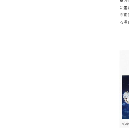
※お
に差
※画
る場