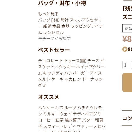
バッグ・財布・小物
【残
もっと見る
ズニ
バッグ
財布
時計
スマホアクセサリ
ー
雑貨
食品
食器
ラッピングアイテ
商品
ム
ランドセル
¥
8
モチーフから探す
8
ベストセラー
チョコレート
トゥース(歯)
チーズ
ビ
スケット／クッキー
ホイップクリー
ム
キャンディ
ハンバーガー
アイス
メルト
ケーキ
マカロン
ドーナッツ
グミ
オススメ
パンケーキ
フルーツ
ハチミツレモ
ン
ミルキーウェイ
テディベアグミ
コ
コーヒー
紅茶
焼き菓子
バター
和菓
子
スウィートレディ
マドレーヌとバ