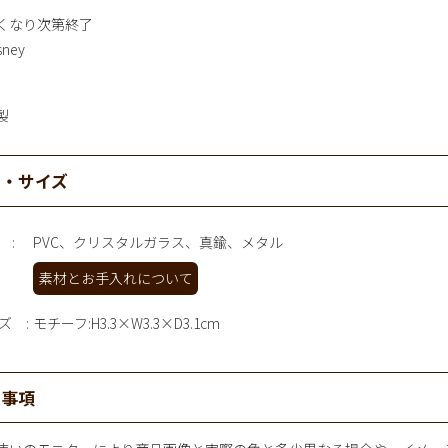
くなり次第終了
sney
製
材・サイズ
PVC、クリスタルガラス、真鍮、メタル
素材とお手入れについて
ズ
モチーフ:H3.3×W3.3×D3.1cm
意事項