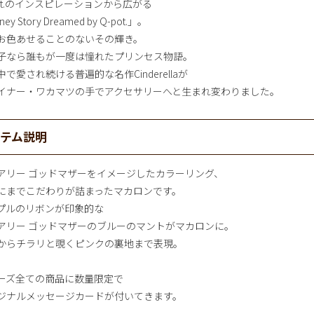
pot.のインスピレーションから広がる
ney Story Dreamed by Q-pot.」。
お色あせることのないその輝き。
子なら誰もが一度は憧れたプリンセス物語。
中で愛され続ける普遍的な名作Cinderellaが
イナー・ワカマツの手でアクセサリーへと生まれ変わりました。
イテム説明
アリー ゴッドマザーをイメージしたカラーリング、
にまでこだわりが詰まったマカロンです。
プルのリボンが印象的な
アリー ゴッドマザーのブルーのマントがマカロンに。
からチラリと覗くピンクの裏地まで表現。
ーズ全ての商品に数量限定で
ジナルメッセージカードが付いてきます。