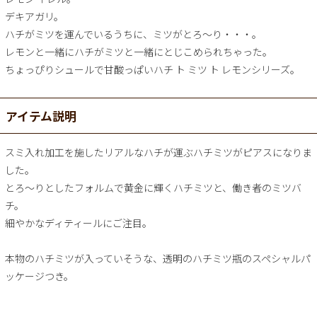
デキアガリ。
ハチがミツを運んでいるうちに、ミツがとろ～り・・・。
レモンと一緒にハチがミツと一緒にとじこめられちゃった。
ちょっぴりシュールで甘酸っぱいハチ ト ミツ ト レモンシリーズ。
アイテム説明
スミ入れ加工を施したリアルなハチが運ぶハチミツがピアスになりま
した。
とろ～りとしたフォルムで黄金に輝くハチミツと、働き者のミツバ
チ。
細やかなディティールにご注目。
本物のハチミツが入っていそうな、透明のハチミツ瓶のスペシャルパ
ッケージつき。