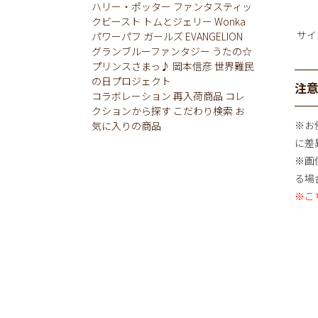
ハリー・ポッター
ファンタスティッ
クビースト
トムとジェリー
Wonka
サイ
パワーパフ ガールズ
EVANGELION
グランブルーファンタジー
うたの☆
プリンスさまっ♪
岡本信彦
世界難民
の日プロジェクト
注
コラボレーション
再入荷商品
コレ
クションから探す
こだわり検索
お
※お
気に入りの商品
に差
※画
る場
※こ