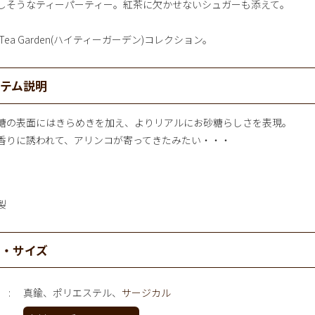
しそうなティーパーティー。紅茶に欠かせないシュガーも添えて。
h Tea Garden(ハイティーガーデン)コレクション。
イテム説明
糖の表面にはきらめきを加え、よりリアルにお砂糖らしさを表現。
香りに誘われて、アリンコが寄ってきたみたい・・・
製
材・サイズ
真鍮、ポリエステル、
サージカル