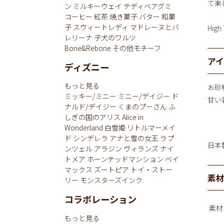
て楽
ン
ミルキーウェイ
テディベアグミ
コーヒー
紅茶
焼き菓子
バター
和菓
子
スウィートレディ
マドレーヌとバ
Hig
レリーナ
子犬のワルツ
Bone&Rebone
その他モチーフ
ア
ディズニー
もっと見る
お砂
ミッキー/ミニー
ミニー/デイジー
ド
甘い
ナルド/デイジー
くまのプーさん
ふ
しぎの国のアリス
Alice in
Wonderland
白雪姫
リトルマーメイ
ド
シンデレラ
アナと雪の女王
ラプ
日本
ンツェル
アラジン
ヴィランズ
ナイ
トメア
ホーンテッドマンション
ベイ
マックス
ズートピア
トイ・ストー
素
リー
モンスターズインク
コラボレーション
素材
もっと見る