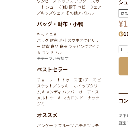
ワンピース
トップス
アウター
スカ
シュ
ート
シューズ(靴)
帽子
ベビーウェア
／キッズウェア
その他アパレル
商品
¥
1
バッグ・財布・小物
1
もっと見る
バッグ
財布
時計
スマホアクセサリ
ー
雑貨
食品
食器
ラッピングアイテ
ム
ランドセル
モチーフから探す
ベストセラー
チョコレート
トゥース(歯)
チーズ
ビ
スケット／クッキー
ホイップクリー
ム
キャンディ
ハンバーガー
アイス
メルト
ケーキ
マカロン
ドーナッツ
コ
グミ
オススメ
ある
庭園
パンケーキ
フルーツ
ハチミツレモ