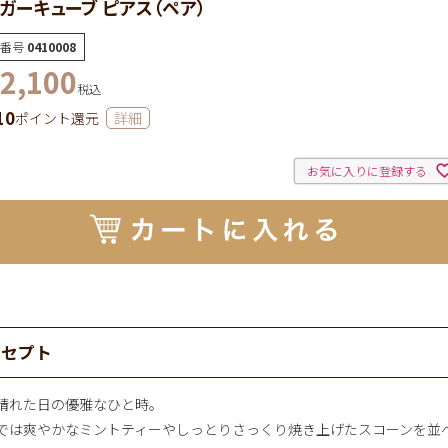
ガーキューブ ピアス（ペア）
番号
0410008
2,100
税込
10
ポイント還元
詳細
お気に入りに登録する
ンセプト
晴れた日の優雅なひと時。
では爽やかなミントティーやしっとりさっくり焼き上げたスコーンを並