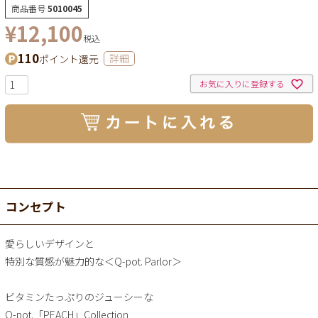
商品番号
5010045
¥
12,100
税込
110
ポイント還元
詳細
お気に入りに登録する
コンセプト
愛らしいデザインと
特別な質感が魅力的な＜Q-pot. Parlor＞
ビタミンたっぷりのジューシーな
Q-pot.「PEACH」Collection