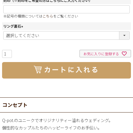
刻印（※刻印をご希望の方はこちらにご入力ください）
※記号の種類については
こちら
をご覧ください
リング裏石
(
必
須
)
お気に入りに登録する
コンセプト
Q-pot.のユニークでオリジナリティー溢れるウェディング。
個性的なカップルたちのハッピーライフのお手伝い。