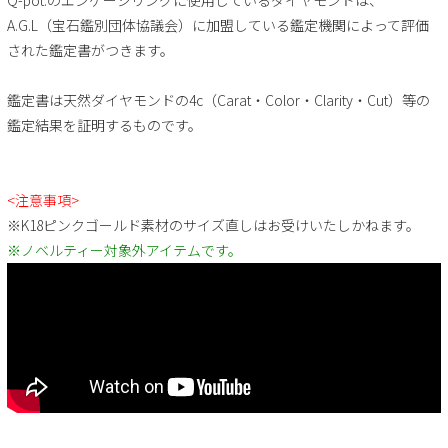
A.G.L（宝石鑑別団体協議会）に加盟している鑑定機関によって評価
された鑑定書がつきます。
鑑定書は天然ダイヤモンドの4c（Carat・Color・Clarity・Cut）等の
鑑定結果を証明するものです。
<注意事項>
※K18ピンクゴールド素材のサイズ直しはお受けいたしかねます。
※ノベルティー対象外アイテムです。