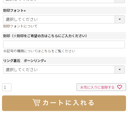
必
須
刻印フォント
)
(
必
刻印フォントについて
須
)
刻印（※刻印をご希望の方はこちらにご入力ください）
※記号の種類については
こちら
をご覧ください
リング裏石 ボーンリング
(
必
須
)
お気に入りに登録する