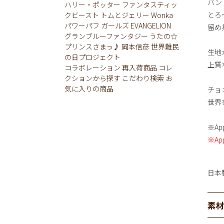
バン
ハリー・ポッター
ファンタスティッ
とろ
クビースト
トムとジェリー
Wonka
パワーパフ ガールズ
EVANGELION
留め
グランブルーファンタジー
うたの☆
プリンスさまっ♪
岡本信彦
世界難民
生地か
の日プロジェクト
上質
コラボレーション
再入荷商品
コレ
クションから探す
こだわり検索
お
気に入りの商品
チョ
世界
※Ap
※Ap
日本
素