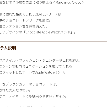
などの革小物を豊富に取り揃える＜Marche du Q-pot.＞
感に溢れた艶めくCHOCOLATEシリーズは
中のチョコレートフリークを虜に。
性とファション性を兼ね備えた、
いデザインの「Chocolate Apple Watchバンド」。
イテム説明
フスタイル・ファッション・ジェンダーや世代を超え、
なシーンでもコミュニケーションを拡げてくれる
にフィットしたアートなApple Watchバンド。
ーなブラウンカラーのチョコレートは、
された大人な味わい。
なコーディネートにも馴染みやすいデザイン。