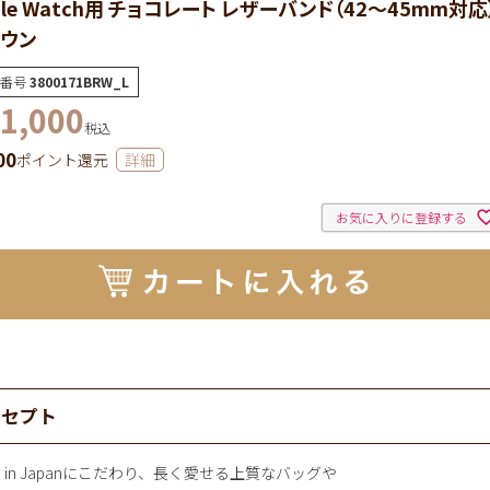
ple Watch用 チョコレート レザーバンド（42～45mm対応
ウン
番号
3800171BRW_L
1,000
税込
00
ポイント還元
詳細
お気に入りに登録する
ンセプト
e in Japanにこだわり、長く愛せる上質なバッグや