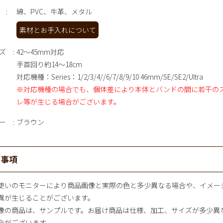
綿、PVC、牛革、メタル
素材とお手入れについて
ズ
42～45mm対応
手首回り約14～18cm
対応機種：Series：1/2/3/4//6/7/8/9/10 46mm/SE/SE2/Ultra
※対応機種の場合でも、個体差により本体とバンドの間に若干の
レ等が生じる場合がございます。
ー
ブラウン
意事項
使いのモニターにより商品画像と実際の色と多少異なる場合や、イメー
異が生じることがございます。
像の商品は、サンプルです。お届け商品は仕様、加工、サイズが多少異
合がございます。