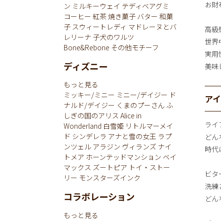
お財布
ン
ミルキーウェイ
テディベアグミ
コーヒー
紅茶
焼き菓子
バター
和菓
子
スウィートレディ
マドレーヌとバ
高級
レリーナ
子犬のワルツ
世界
Bone&Rebone
その他モチーフ
実用
ディズニー
美味し
もっと見る
ミッキー/ミニー
ミニー/デイジー
ド
ア
ナルド/デイジー
くまのプーさん
ふ
しぎの国のアリス
Alice in
ライ
Wonderland
白雪姫
リトルマーメイ
ド
シンデレラ
アナと雪の女王
ラプ
どん
ンツェル
アラジン
ヴィランズ
ナイ
時代
トメア
ホーンテッドマンション
ベイ
マックス
ズートピア
トイ・ストー
ビタ
リー
モンスターズインク
洗練
コラボレーション
どん
もっと見る