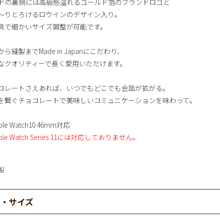
ドの裏側には高級感溢れるゴールド箔のブランドロゴと
～りとろけるロウインのデザイン入り。
具で細かいサイズ調整が可能です。
ら縫製までMade in Japanにこだわり、
なクオリティーで長く愛用いただけます。
コレートさえあれば、いつでもどこでも会話が拡がる。
を繋ぐチョコレートで美味しいコミュニケーションを味わって。
ple Watch10 46mm対応
ple Watch Series 11には対応しておりません。
製
材・サイズ