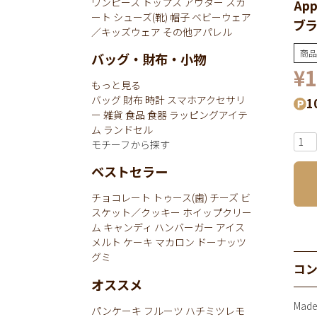
ワンピース
トップス
アウター
スカ
Ap
ート
シューズ(靴)
帽子
ベビーウェア
ブラ
／キッズウェア
その他アパレル
商品
バッグ・財布・小物
¥
1
もっと見る
バッグ
財布
時計
スマホアクセサリ
1
ー
雑貨
食品
食器
ラッピングアイテ
ム
ランドセル
モチーフから探す
ベストセラー
チョコレート
トゥース(歯)
チーズ
ビ
スケット／クッキー
ホイップクリー
ム
キャンディ
ハンバーガー
アイス
メルト
ケーキ
マカロン
ドーナッツ
グミ
コ
オススメ
Mad
パンケーキ
フルーツ
ハチミツレモ