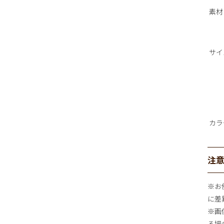
素材
サイ
カラ
注
※お
に差
※画
る場