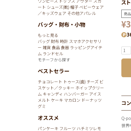
ワンピース
トップス
アウター
スカ
スト
ート
シューズ(靴)
帽子
ベビーウェア
／キッズウェア
その他アパレル
商品
¥
3
バッグ・財布・小物
3
もっと見る
バッグ
財布
時計
スマホアクセサリ
ー
雑貨
食品
食器
ラッピングアイテ
ム
ランドセル
モチーフから探す
ベストセラー
チョコレート
トゥース(歯)
チーズ
ビ
スケット／クッキー
ホイップクリー
ム
キャンディ
ハンバーガー
アイス
メルト
ケーキ
マカロン
ドーナッツ
コ
グミ
オススメ
Q-
世界
パンケーキ
フルーツ
ハチミツレモ