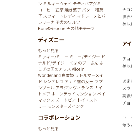
ン
ミルキーウェイ
テディベアグミ
チョ
コーヒー
紅茶
焼き菓子
バター
和菓
子
スウィートレディ
マドレーヌとバ
世界
レリーナ
子犬のワルツ
美味
Bone&Rebone
その他モチーフ
ディズニー
ア
もっと見る
ミッキー/ミニー
ミニー/デイジー
ド
チョ
ナルド/デイジー
くまのプーさん
ふ
美味
しぎの国のアリス
Alice in
Wonderland
白雪姫
リトルマーメイ
あま
ド
シンデレラ
アナと雪の女王
ラプ
ンツェル
アラジン
ヴィランズ
ナイ
スウ
トメア
ホーンテッドマンション
ベイ
高級
マックス
ズートピア
トイ・ストー
チョ
リー
モンスターズインク
コラボレーション
ユニ
使う
もっと見る