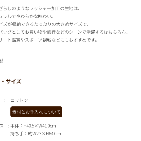
ざらしのようなワッシャー加工の生地は、
ュラルでやわらかな味わい。
サイズが収納できるたっぷりの大きめサイズで、
バッグとしてお買い物や旅行などのシーンで活躍するはもちろん、
サート鑑賞やスポーツ観戦などにもおすすめです。
製
材・サイズ
コットン
素材とお手入れについて
ズ
本体：H40.5×W41.0cm
持ち手：約W2.3×H64.0cm