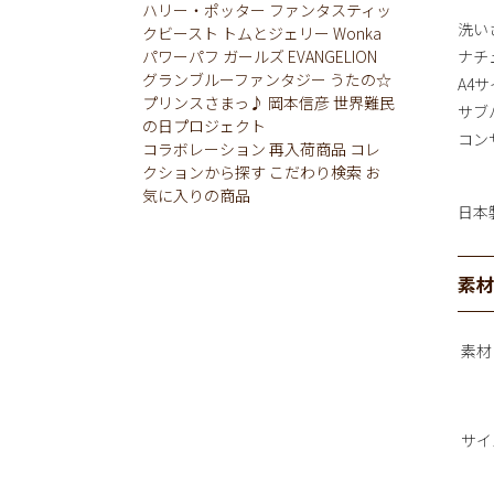
ハリー・ポッター
ファンタスティッ
洗い
クビースト
トムとジェリー
Wonka
パワーパフ ガールズ
EVANGELION
ナチ
グランブルーファンタジー
うたの☆
A4
プリンスさまっ♪
岡本信彦
世界難民
サブ
の日プロジェクト
コン
コラボレーション
再入荷商品
コレ
クションから探す
こだわり検索
お
気に入りの商品
日本
素
素材
サイ