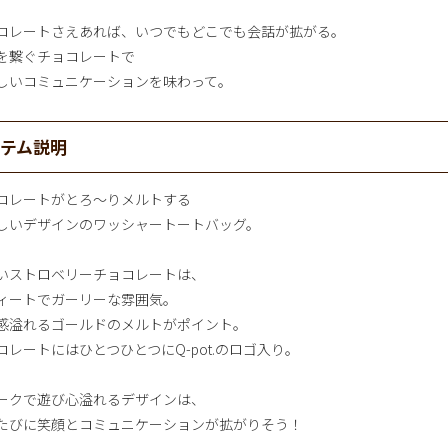
コレートさえあれば、いつでもどこでも会話が拡がる。
を繋ぐチョコレートで
しいコミュニケーションを味わって。
イテム説明
コレートがとろ～りメルトする
しいデザインのワッシャートートバッグ。
いストロベリーチョコレートは、
ィートでガーリーな雰囲気。
感溢れるゴールドのメルトがポイント。
コレートにはひとつひとつにQ-pot.のロゴ入り。
ークで遊び心溢れるデザインは、
たびに笑顔とコミュニケーションが拡がりそう！