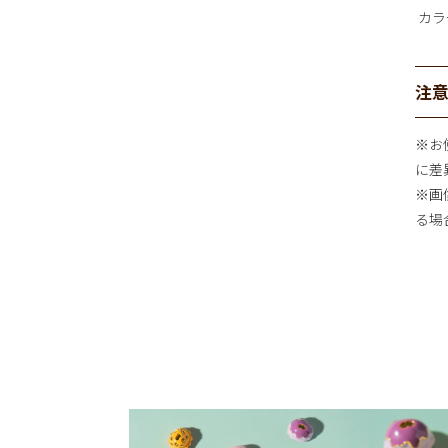
カラ
注
※お
に差
※画
る場