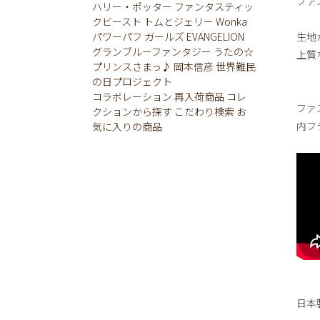
ファ
ハリー・ポッター
ファンタスティッ
クビースト
トムとジェリー
Wonka
パワーパフ ガールズ
EVANGELION
生地か
グランブルーファンタジー
うたの☆
上質
プリンスさまっ♪
岡本信彦
世界難民
の日プロジェクト
コラボレーション
再入荷商品
コレ
ファ
クションから探す
こだわり検索
お
内フ
気に入りの商品
日本