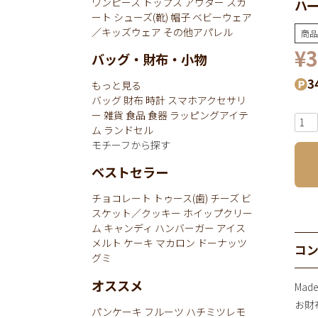
ワンピース
トップス
アウター
スカ
ハー
ート
シューズ(靴)
帽子
ベビーウェア
／キッズウェア
その他アパレル
商品
¥
3
バッグ・財布・小物
3
もっと見る
バッグ
財布
時計
スマホアクセサリ
ー
雑貨
食品
食器
ラッピングアイテ
ム
ランドセル
モチーフから探す
ベストセラー
チョコレート
トゥース(歯)
チーズ
ビ
スケット／クッキー
ホイップクリー
ム
キャンディ
ハンバーガー
アイス
メルト
ケーキ
マカロン
ドーナッツ
コ
グミ
オススメ
Mad
お財布
パンケーキ
フルーツ
ハチミツレモ