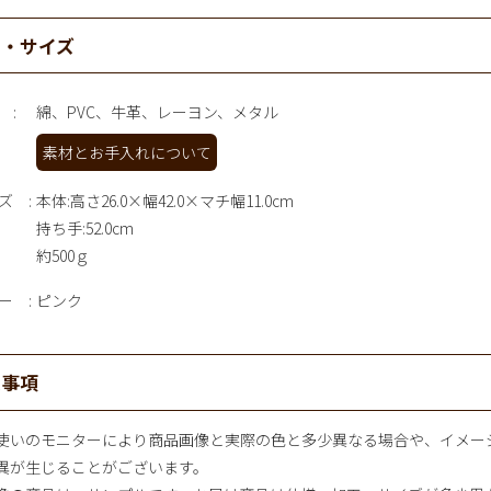
材・サイズ
綿、PVC、牛革、レーヨン、メタル
素材とお手入れについて
ズ
本体:高さ26.0×幅42.0×マチ幅11.0cm
持ち手:52.0cm
約500ｇ
ー
ピンク
意事項
使いのモニターにより商品画像と実際の色と多少異なる場合や、イメー
異が生じることがございます。