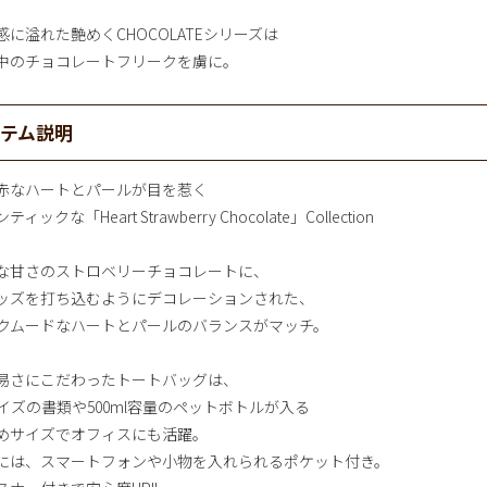
感に溢れた艶めくCHOCOLATEシリーズは
中のチョコレートフリークを虜に。
イテム説明
赤なハートとパールが目を惹く
ィックな「Heart Strawberry Chocolate」Collection
な甘さのストロベリーチョコレートに、
ッズを打ち込むようにデコレーションされた、
クムードなハートとパールのバランスがマッチ。
易さにこだわったトートバッグは、
サイズの書類や500ml容量のペットボトルが入る
めサイズでオフィスにも活躍。
には、スマートフォンや小物を入れられるポケット付き。