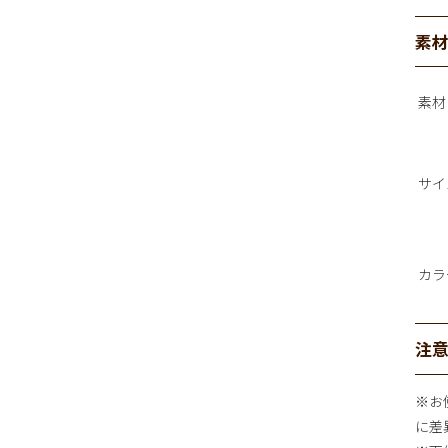
素
素材
サイ
カラ
注
※お
に差