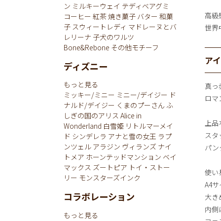
ン
ミルキーウェイ
テディベアグミ
高級
コーヒー
紅茶
焼き菓子
バター
和菓
子
スウィートレディ
マドレーヌとバ
世界
レリーナ
子犬のワルツ
Bone&Rebone
その他モチーフ
ア
ディズニー
もっと見る
真っ
ミッキー/ミニー
ミニー/デイジー
ド
ロマンテ
ナルド/デイジー
くまのプーさん
ふ
しぎの国のアリス
Alice in
上品
Wonderland
白雪姫
リトルマーメイ
スタ
ド
シンデレラ
アナと雪の女王
ラプ
ンツェル
アラジン
ヴィランズ
ナイ
パン
トメア
ホーンテッドマンション
ベイ
マックス
ズートピア
トイ・ストー
使い
リー
モンスターズインク
A4
コラボレーション
大き
内側
もっと見る