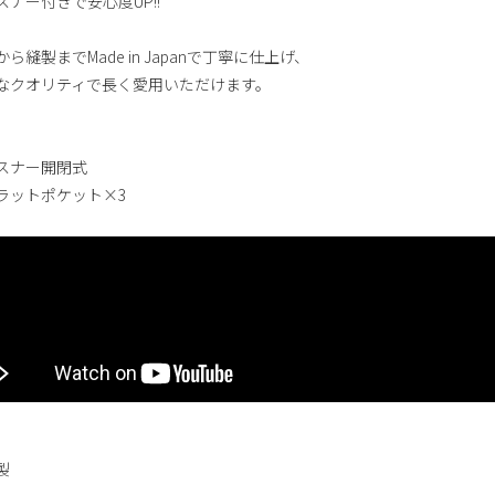
スナー付きで安心度UP!!
ら縫製までMade in Japanで丁寧に仕上げ、
なクオリティで長く愛用いただけます。
スナー開閉式
ラットポケット×3
製